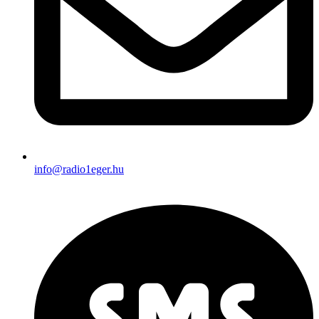
info@radio1eger.hu