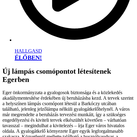
HALLGASD
ÉLŐBEN!
Új lámpás csomópontot létesítenek
Egerben
Eger önkormányzata a gyalogosok biztonsága és a közlekedés
akadálymentesítése érdekében új beruházásba kezd. A tervek szerint
a helyszínen lámpás csomópont létesül a Barkóczy utcában
található, jelenleg jelzőlámpa nélküli gyalogátkelőhelynél. A város
már megrendelte a beruházás tervezési munkáit, így a szükséges
engedélyezési és kiviteli tervek elkészültét követően – várhatóan
tavasszal – megindulhat a kivitelezés – írja Eger város hivatalos
oldala. A gyalogátkelő környezete Eger egyik legforgalmasabb
szakasza. Közvetlenül mellette található a buszpályaudvar, a