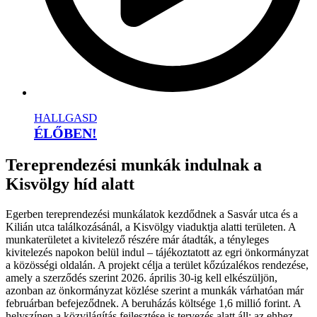
HALLGASD
ÉLŐBEN!
Tereprendezési munkák indulnak a
Kisvölgy híd alatt
Egerben tereprendezési munkálatok kezdődnek a Sasvár utca és a
Kilián utca találkozásánál, a Kisvölgy viaduktja alatti területen. A
munkaterületet a kivitelező részére már átadták, a tényleges
kivitelezés napokon belül indul – tájékoztatott az egri önkormányzat
a közösségi oldalán. A projekt célja a terület kőzúzalékos rendezése,
amely a szerződés szerint 2026. április 30-ig kell elkészüljön,
azonban az önkormányzat közlése szerint a munkák várhatóan már
februárban befejeződnek. A beruházás költsége 1,6 millió forint. A
helyszínen a közvilágítás fejlesztése is tervezés alatt áll: az ehhez