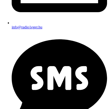
info@radio1eger.hu