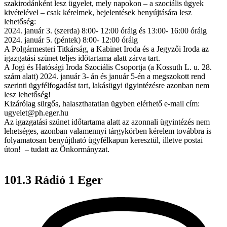
szakirodánként lesz ügyelet, mely napokon – a szociális ügyek
kivételével – csak kérelmek, bejelentések benyújtására lesz
lehetőség:
2024. január 3. (szerda) 8:00- 12:00 óráig és 13:00- 16:00 óráig
2024. január 5. (péntek) 8:00- 12:00 óráig
A Polgármesteri Titkárság, a Kabinet Iroda és a Jegyzői Iroda az
igazgatási szünet teljes időtartama alatt zárva tart.
A Jogi és Hatósági Iroda Szociális Csoportja (a Kossuth L. u. 28.
szám alatt) 2024. január 3- án és január 5-én a megszokott rend
szerinti ügyfélfogadást tart, lakásügyi ügyintézésre azonban nem
lesz lehetőség!
Kizárólag sürgős, halaszthatatlan ügyben elérhető e-mail cím:
ugyelet@ph.eger.hu
Az igazgatási szünet időtartama alatt az azonnali ügyintézés nem
lehetséges, azonban valamennyi tárgykörben kérelem továbbra is
folyamatosan benyújtható ügyfélkapun keresztül, illetve postai
úton! – tudatt az Önkormányzat.
101.3 Rádió 1 Eger