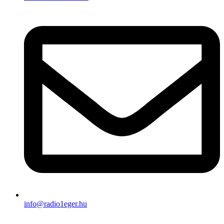
info@radio1eger.hu