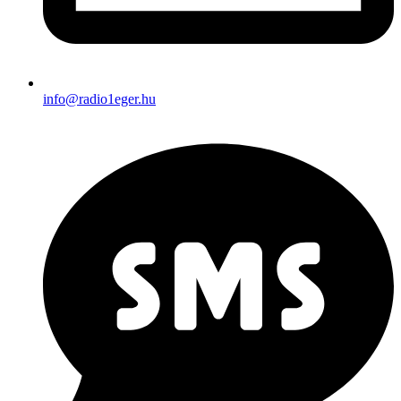
info@radio1eger.hu