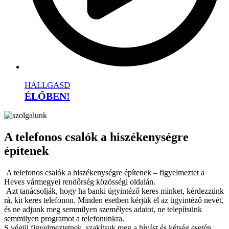
HALLGASD
ÉLŐBEN!
A telefonos csalók a hiszékenységre
építenek
A telefonos csalók a hiszékenységre építenek – figyelmeztet a
Heves vármegyei rendőrség közösségi oldalán.
Azt tanácsolják, hogy ha banki ügyintéző keres minket, kérdezzünk
rá, kit keres telefonon. Minden esetben kérjük el az ügyintéző nevét,
és ne adjunk meg semmilyen személyes adatot, ne telepítsünk
semmilyen programot a telefonunkra.
S végül figyelmeztetnek, szakítsuk meg a hívást és kétség esetén