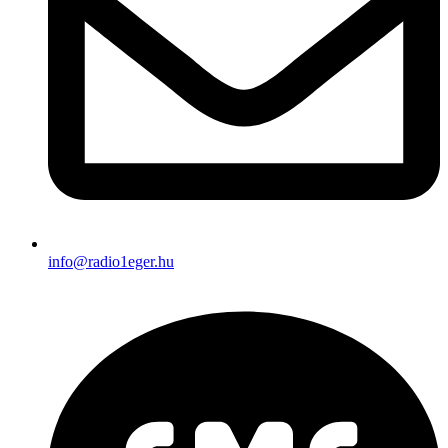
info@radio1eger.hu