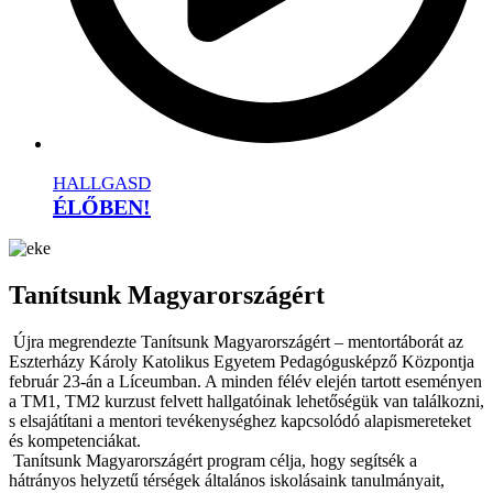
HALLGASD
ÉLŐBEN!
Tanítsunk Magyarországért
Újra megrendezte Tanítsunk Magyarországért – mentortáborát az
Eszterházy Károly Katolikus Egyetem Pedagógusképző Központja
február 23-án a Líceumban. A minden félév elején tartott eseményen
a TM1, TM2 kurzust felvett hallgatóinak lehetőségük van találkozni,
s elsajátítani a mentori tevékenységhez kapcsolódó alapismereteket
és kompetenciákat.
Tanítsunk Magyarországért program célja, hogy segítsék a
hátrányos helyzetű térségek általános iskolásaink tanulmányait,