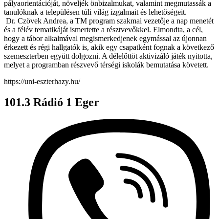
pályaorientációját, növeljék önbizalmukat, valamint megmutassák a
tanulóknak a településen túli világ izgalmait és lehetőségeit.
Dr. Czövek Andrea, a TM program szakmai vezetője a nap menetét
és a félév tematikáját ismertette a résztvevőkkel. Elmondta, a cél,
hogy a tábor alkalmával megismerkedjenek egymással az újonnan
érkezett és régi hallgatók is, akik egy csapatként fognak a következő
szemeszterben együtt dolgozni. A délelőttöt aktivizáló játék nyitotta,
melyet a programban részvevő térségi iskolák bemutatása követett.
https://uni-eszterhazy.hu/
101.3 Rádió 1 Eger