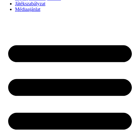
Játékszabályzat
Médiaajánlat