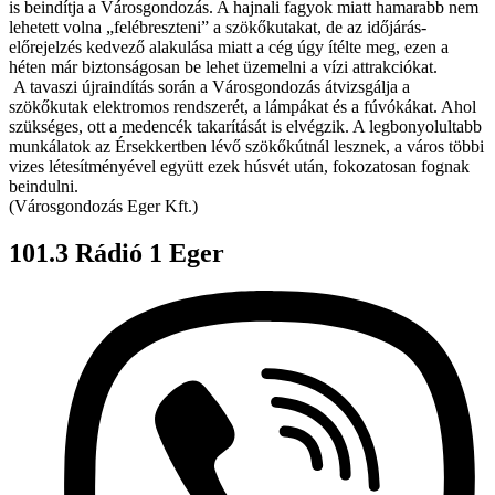
is beindítja a Városgondozás. A hajnali fagyok miatt hamarabb nem
lehetett volna „felébreszteni” a szökőkutakat, de az időjárás-
előrejelzés kedvező alakulása miatt a cég úgy ítélte meg, ezen a
héten már biztonságosan be lehet üzemelni a vízi attrakciókat.
A tavaszi újraindítás során a Városgondozás átvizsgálja a
szökőkutak elektromos rendszerét, a lámpákat és a fúvókákat. Ahol
szükséges, ott a medencék takarítását is elvégzik. A legbonyolultabb
munkálatok az Érsekkertben lévő szökőkútnál lesznek, a város többi
vizes létesítményével együtt ezek húsvét után, fokozatosan fognak
beindulni.
(Városgondozás Eger Kft.)
101.3 Rádió 1 Eger