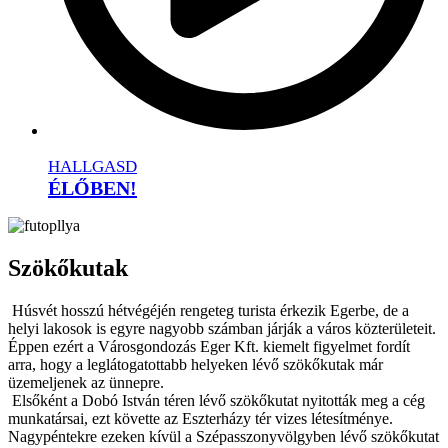
HALLGASD
ÉLŐBEN!
Szökőkutak
Húsvét hosszú hétvégéjén rengeteg turista érkezik Egerbe, de a
helyi lakosok is egyre nagyobb számban járják a város közterületeit.
Éppen ezért a Városgondozás Eger Kft. kiemelt figyelmet fordít
arra, hogy a leglátogatottabb helyeken lévő szökőkutak már
üzemeljenek az ünnepre.
Elsőként a Dobó István téren lévő szökőkutat nyitották meg a cég
munkatársai, ezt követte az Eszterházy tér vizes létesítménye.
Nagypéntekre ezeken kívül a Szépasszonyvölgyben lévő szökőkutat