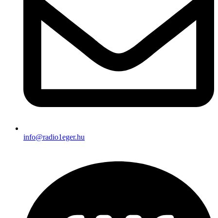
info@radio1eger.hu