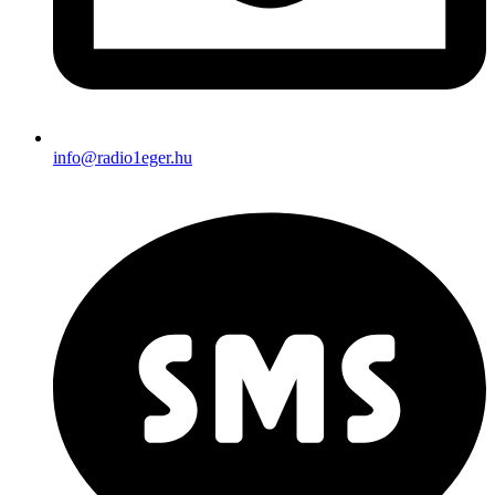
info@radio1eger.hu