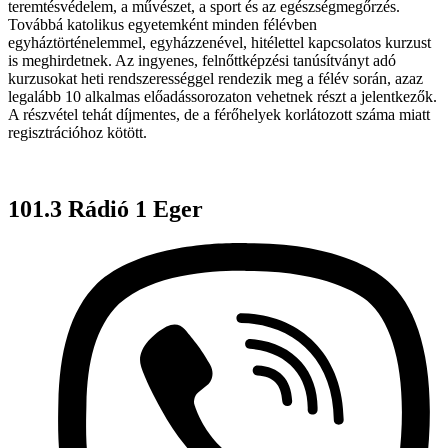
teremtésvédelem, a művészet, a sport és az egészségmegőrzés.
Továbbá katolikus egyetemként minden félévben
egyháztörténelemmel, egyházzenével, hitélettel kapcsolatos kurzust
is meghirdetnek. Az ingyenes, felnőttképzési tanúsítványt adó
kurzusokat heti rendszerességgel rendezik meg a félév során, azaz
legalább 10 alkalmas előadássorozaton vehetnek részt a jelentkezők.
A részvétel tehát díjmentes, de a férőhelyek korlátozott száma miatt
regisztrációhoz kötött.
101.3 Rádió 1 Eger