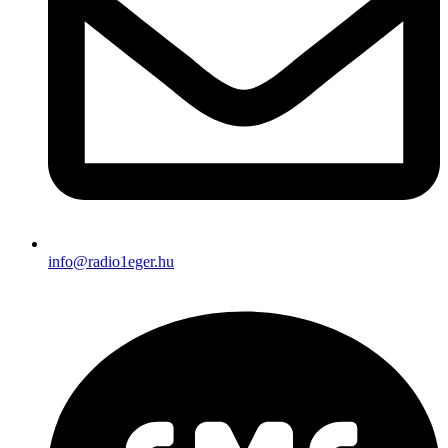
info@radio1eger.hu