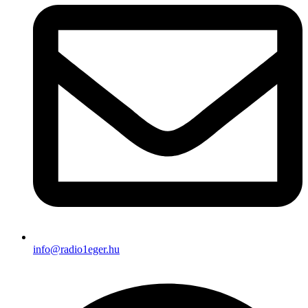
info@radio1eger.hu