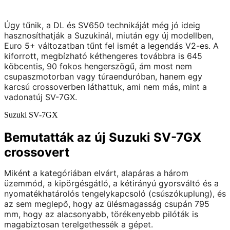
Úgy tűnik, a DL és SV650 technikáját még jó ideig
hasznosíthatják a Suzukinál, miután egy új modellben,
Euro 5+ változatban tűnt fel ismét a legendás V2-es. A
kiforrott, megbízható kéthengeres továbbra is 645
köbcentis, 90 fokos hengerszögű, ám most nem
csupaszmotorban vagy túraenduróban, hanem egy
karcsú crossoverben láthattuk, ami nem más, mint a
vadonatúj SV-7GX.
Suzuki SV-7GX
Bemutatták az új Suzuki SV-7GX
crossovert
Miként a kategóriában elvárt, alapáras a három
üzemmód, a kipörgésgátló, a kétirányú gyorsváltó és a
nyomatékhatárolós tengelykapcsoló (csúszókuplung), és
az sem meglepő, hogy az ülésmagasság csupán 795
mm, hogy az alacsonyabb, törékenyebb pilóták is
magabiztosan terelgethessék a gépet.