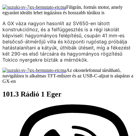
Filigrán, formás motor, amely
egyaránt ideális lehet ingázásra és hosszabb túrákra is
A GX váza nagyon hasonlít az SV650-en látott
konstrukcióhoz, és a felfüggesztés is a régi iskolát
képviseli: hagyományos felépítésű, csupán 41 mm-es
belsőcső-átmérőjű villa és központi rugóstag próbálja
hatástalanítani a kátyúk, úthibák ütéseit, míg a fékezést
két 290-es első tárcsára és hagyományos rögzítésű
Tokico nyergekre bízták a mérnökök.
Az okostelefonnal társítható,
navigálásra is alkalmas TFT-műszer és az USB-C-aljzat is alapáras a
GX-en
101.3 Rádió 1 Eger