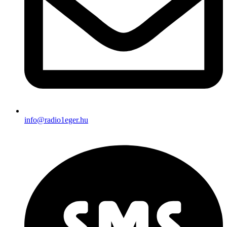
info@radio1eger.hu