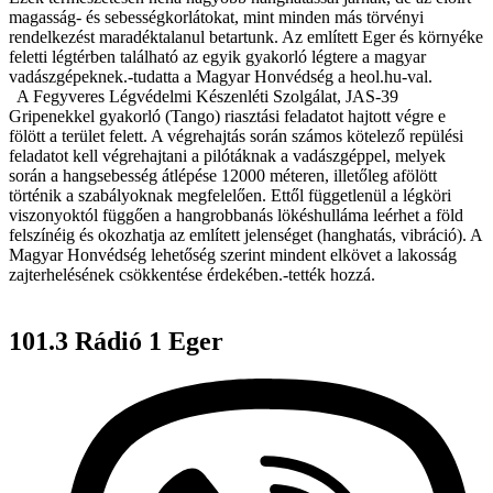
magasság- és sebességkorlátokat, mint minden más törvényi
rendelkezést maradéktalanul betartunk. Az említett Eger és környéke
feletti légtérben található az egyik gyakorló légtere a magyar
vadászgépeknek.-tudatta a Magyar Honvédség a heol.hu-val.
A Fegyveres Légvédelmi Készenléti Szolgálat, JAS-39
Gripenekkel gyakorló (Tango) riasztási feladatot hajtott végre e
fölött a terület felett. A végrehajtás során számos kötelező repülési
feladatot kell végrehajtani a pilótáknak a vadászgéppel, melyek
során a hangsebesség átlépése 12000 méteren, illetőleg afölött
történik a szabályoknak megfelelően. Ettől függetlenül a légköri
viszonyoktól függően a hangrobbanás lökéshulláma leérhet a föld
felszínéig és okozhatja az említett jelenséget (hanghatás, vibráció). A
Magyar Honvédség lehetőség szerint mindent elkövet a lakosság
zajterhelésének csökkentése érdekében.-tették hozzá.
101.3 Rádió 1 Eger