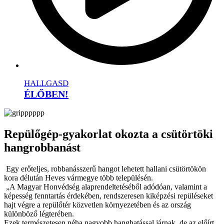
HALLGASD
ÉLŐBEN!
Repülőgép-gyakorlat okozta a csütörtöki
hangrobbanást
Egy erőteljes, robbanásszerű hangot lehetett hallani csütörtökön
kora délután Heves vármegye több településén.
„A Magyar Honvédség alaprendeltetéséből adódóan, valamint a
képesség fenntartás érdekében, rendszeresen kiképzési repüléseket
hajt végre a repülőtér közvetlen környezetében és az ország
különböző légterében.
Ezek természetesen néha nagyobb hanghatással járnak, de az előírt