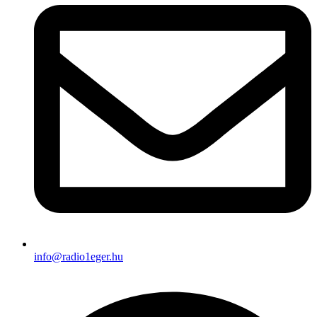
info@radio1eger.hu