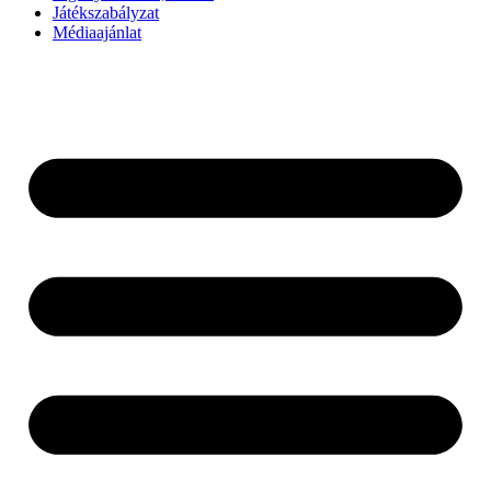
Játékszabályzat
Médiaajánlat