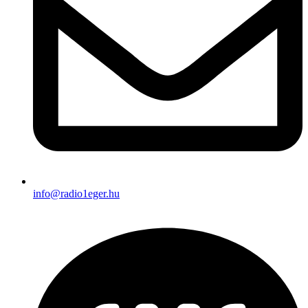
info@radio1eger.hu