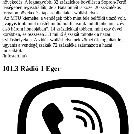
növekedés. A legnagyobb, 32 százalékos bővülést a Sopron-Fertő
térségében regisztrálták, de a Balatonnál is közel 20 százalékos
forgalomnövekedést tapasztalhattak a szálláshelyek.
Az MTÜ kiemelte, a vendégek több mint fele belföldi utazó volt,
„vagyis több mint másfél millió honfitársunk indult pihenni az év
első három hónapjában”, 14 százalékkal többen, mint egy évvel
korábban, és összesen 3,3 millió éjszakát töltöttek a hazai
szálláshelyeken. A vidék szálláshelyeinek zömét ők foglalták le,
ugyanis a vendégéjszakák 72 százaléka származott a hazai
turistáktól.
(infostart.hu)
101.3 Rádió 1 Eger