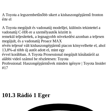
A Toyota a legszembetűnőbb sikert a kishaszongépjármű fronton
érte el
A Toyota megújult és vadonatúj modelljei, különös tekintettel a
vadonatúj C-HR-re a személyautók között is
remekül teljesítettek, a legnagyobb növekedést azonban a teljesen
megújult, és a vadonatúj Proace MAX
révén teljessé vált kishaszongépjármű piacon könyvelhette el, ahol
13,8%-al több új autót adott el, mint egy
évvel korábban. A Toyota Prosessional megújult kínálatáról az
alábbi videó számol be részletesen: Toyota
Professional: Haszongépjárművek minden igényre | Toyota Insider
#17
101.3 Rádió 1 Eger