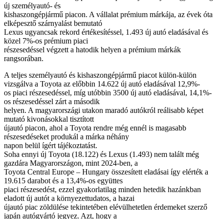
új személyautó- és
kishaszongépjármű piacon. A vállalat prémium márkája, az évek óta
elképesztő szárnyalást bemutató
Lexus ugyancsak rekord értékesítéssel, 1.493 új autó eladásával és
közel 7%-os prémium piaci
részesedéssel végzett a hatodik helyen a prémium márkák
rangsorában.
A teljes személyautó és kishaszongépjármű piacot külön-külön
vizsgálva a Toyota az előbbin 14.622 új autó eladásával 12,9%-
os piaci részesedéssel, míg utóbbin 3500 új autó eladásával, 14,1%-
os részesedéssel zárt a második
helyen. A magyarországi utakon maradó autókról reálisabb képet
mutató kivonásokkal tisztított
újautó piacon, ahol a Toyota rendre még ennél is magasabb
részesedéseket produkál a márka néhány
napon belül ígért tájékoztatást.
Soha ennyi új Toyota (18.122) és Lexus (1.493) nem talált még
gazdára Magyarországon, mint 2024-ben, a
Toyota Central Europe – Hungary összesített eladásai így elérték a
19.615 darabot és a 13,4%-os együttes
piaci részesedést, ezzel gyakorlatilag minden hetedik hazánkban
eladott új autót a környezettudatos, a hazai
újautó piac zöldülése tekintetében elévülhetetlen érdemeket szerző
japán autógyártó jegyez. Azt, hogy a