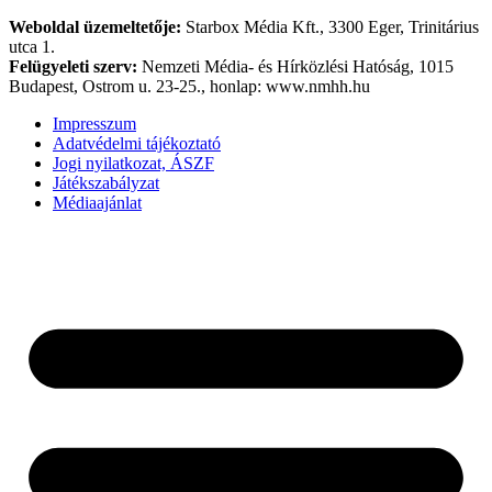
Weboldal üzemeltetője:
Starbox Média Kft., 3300 Eger, Trinitárius
utca 1.
Felügyeleti szerv:
Nemzeti Média- és Hírközlési Hatóság, 1015
Budapest, Ostrom u. 23-25., honlap: www.nmhh.hu
Impresszum
Adatvédelmi tájékoztató
Jogi nyilatkozat, ÁSZF
Játékszabályzat
Médiaajánlat