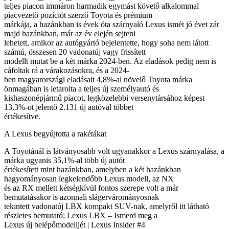
teljes piacon immáron harmadik egymást követő alkalommal
piacvezető pozíciót szerző Toyota és prémium
márkája, a hazánkban is évek óta szárnyaló Lexus ismét jó évet zár
majd hazánkban, már az év elején sejteni
lehetett, amikor az autógyártó bejelentette, hogy soha nem látott
számú, összesen 20 vadonatúj vagy frissített
modellt mutat be a két márka 2024-ben. Az eladások pedig nem is
cáfoltak rá a várakozásokra, és a 2024-
ben magyarországi eladásait 4,8%-al növelő Toyota márka
önmagában is letarolta a teljes új személyautó és
kishaszonépjármű piacot, legközelebbi versenytársához képest
13,3%-ot jelentő 2.131 új autóval többet
értékesítve.
A Lexus begyújtotta a rakétákat
A Toyotánál is látványosabb volt ugyanakkor a Lexus szárnyalása, a
márka ugyanis 35,1%-al több új autót
értékesített mint hazánkban, amelyben a két hazánkban
hagyományosan legkelendőbb Lexus modell, az NX
és az RX mellett kétségkívül fontos szerepe volt a már
bemutatásakor is azonnali slágervárományosnak
tekintett vadonatúj LBX kompakt SUV-nak, amelyről itt látható
részletes bemutató: Lexus LBX – Ismerd meg a
Lexus új belépőmodelljét | Lexus Insider #4