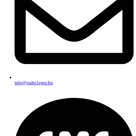
info@radio1eger.hu