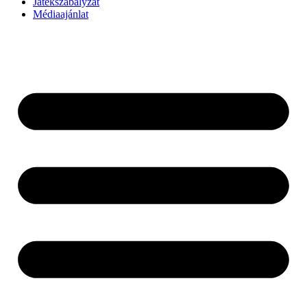
Játékszabályzat
Médiaajánlat