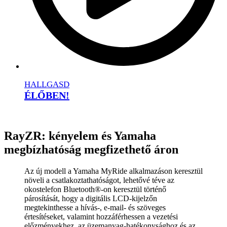
HALLGASD
ÉLŐBEN!
RayZR: kényelem és Yamaha
megbízhatóság megfizethető áron
Az új modell a Yamaha MyRide alkalmazáson keresztül
növeli a csatlakoztathatóságot, lehetővé téve az
okostelefon Bluetooth®-on keresztül történő
párosítását, hogy a digitális LCD-kijelzőn
megtekinthesse a hívás-, e-mail- és szöveges
értesítéseket, valamint hozzáférhessen a vezetési
előzményekhez, az üzemanyag-hatékonysághoz és az