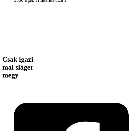
3300 Eger, Trinitárius utca 1.
Csak igazi
mai sláger
megy