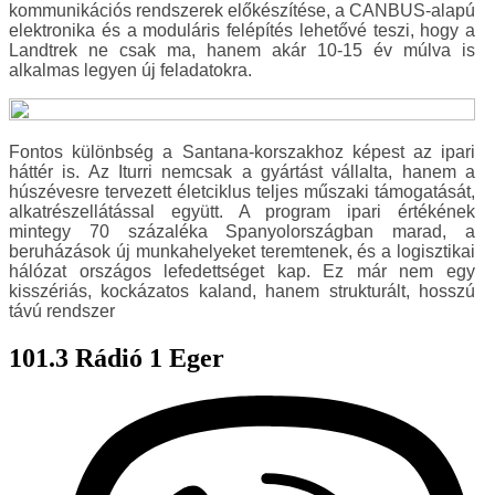
kommunikációs rendszerek előkészítése, a CANBUS-alapú
elektronika és a moduláris felépítés lehetővé teszi, hogy a
Landtrek ne csak ma, hanem akár 10-15 év múlva is
alkalmas legyen új feladatokra.
Fontos különbség a Santana-korszakhoz képest az ipari
háttér is. Az Iturri nemcsak a gyártást vállalta, hanem a
húszévesre tervezett életciklus teljes műszaki támogatását,
alkatrészellátással együtt. A program ipari értékének
mintegy 70 százaléka Spanyolországban marad, a
beruházások új munkahelyeket teremtenek, és a logisztikai
hálózat országos lefedettséget kap. Ez már nem egy
kisszériás, kockázatos kaland, hanem strukturált, hosszú
távú rendszer
101.3 Rádió 1 Eger