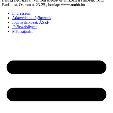
Felügyeleti szerv:
Nemzeti Média- és Hírközlési Hatóság, 1015
Budapest, Ostrom u. 23-25., honlap: www.nmhh.hu
Impresszum
Adatvédelmi tájékoztató
Jogi nyilatkozat, ÁSZF
Játékszabályzat
Médiaajánlat