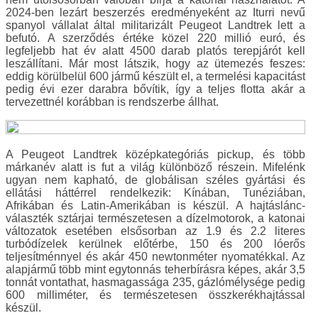
2024-ben lezárt beszerzés eredményeként az Iturri nevű
spanyol vállalat által militarizált Peugeot Landtrek lett a
befutó. A szerződés értéke közel 220 millió euró, és
legfeljebb hat év alatt 4500 darab platós terepjárót kell
leszállítani. Már most látszik, hogy az ütemezés feszes:
eddig körülbelül 600 jármű készült el, a termelési kapacitást
pedig évi ezer darabra bővítik, így a teljes flotta akár a
tervezettnél korábban is rendszerbe állhat.
A Peugeot Landtrek középkategóriás pickup, és több
márkanév alatt is fut a világ különböző részein. Mifelénk
ugyan nem kapható, de globálisan széles gyártási és
ellátási háttérrel rendelkezik: Kínában, Tunéziában,
Afrikában és Latin-Amerikában is készül. A hajtáslánc-
választék sztárjai természetesen a dízelmotorok, a katonai
változatok esetében elsősorban az 1.9 és 2.2 literes
turbódízelek kerülnek előtérbe, 150 és 200 lóerős
teljesítménnyel és akár 450 newtonméter nyomatékkal. Az
alapjármű több mint egytonnás teherbírásra képes, akár 3,5
tonnát vontathat, hasmagassága 235, gázlómélysége pedig
600 milliméter, és természetesen összkerékhajtással
készül.