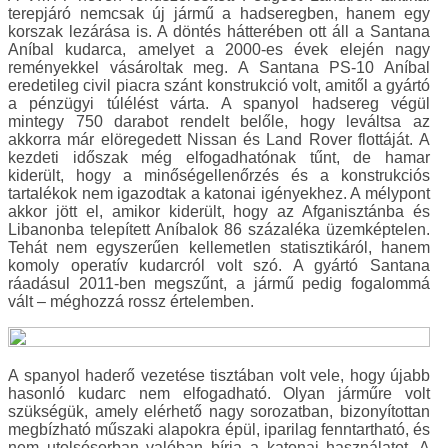
terepjáró nemcsak új jármű a hadseregben, hanem egy
korszak lezárása is. A döntés hátterében ott áll a Santana
Aníbal kudarca, amelyet a 2000-es évek elején nagy
reményekkel vásároltak meg. A Santana PS-10 Aníbal
eredetileg civil piacra szánt konstrukció volt, amitől a gyártó
a pénzügyi túlélést várta. A spanyol hadsereg végül
mintegy 750 darabot rendelt belőle, hogy leváltsa az
akkorra már elöregedett Nissan és Land Rover flottáját. A
kezdeti időszak még elfogadhatónak tűnt, de hamar
kiderült, hogy a minőségellenőrzés és a konstrukciós
tartalékok nem igazodtak a katonai igényekhez. A mélypont
akkor jött el, amikor kiderült, hogy az Afganisztánba és
Libanonba telepített Aníbalok 86 százaléka üzemképtelen.
Tehát nem egyszerűen kellemetlen statisztikáról, hanem
komoly operatív kudarcról volt szó. A gyártó Santana
ráadásul 2011-ben megszűnt, a jármű pedig fogalommá
vált – méghozzá rossz értelemben.
A spanyol haderő vezetése tisztában volt vele, hogy újabb
hasonló kudarc nem elfogadható. Olyan járműre volt
szükségük, amely elérhető nagy sorozatban, bizonyítottan
megbízható műszaki alapokra épül, iparilag fenntartható, és
nem utolsósorban valóban bírja a katonai használatot. A