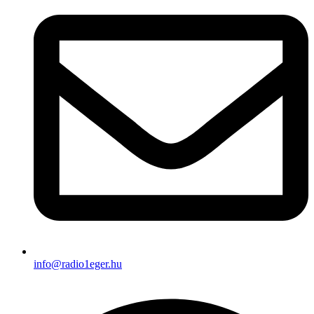
info@radio1eger.hu