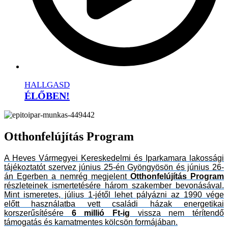
HALLGASD
ÉLŐBEN!
Otthonfelújítás Program
A Heves Vármegyei Kereskedelmi és Iparkamara lakossági
tájékoztatót szervez június 25-én Gyöngyösön és június 26-
án Egerben a nemrég megjelent
Otthonfelújítás Program
részleteinek ismertetésére három szakember bevonásával.
Mint ismeretes, július 1-jétől lehet pályázni az 1990 vége
előtt használatba vett családi házak energetikai
korszerűsítésére
6 millió Ft-ig
vissza nem térítendő
támogatás és kamatmentes kölcsön formájában.