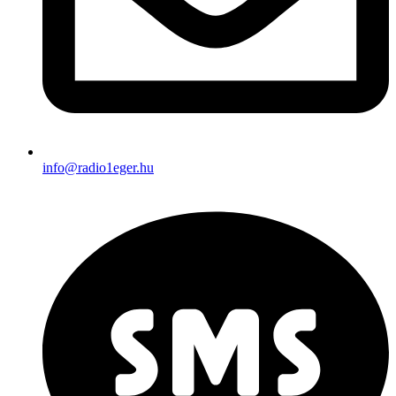
info@radio1eger.hu