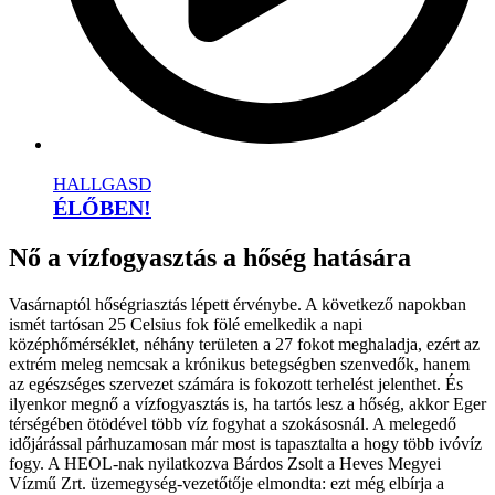
HALLGASD
ÉLŐBEN!
Nő a vízfogyasztás a hőség hatására
Vasárnaptól hőségriasztás lépett érvénybe. A következő napokban
ismét tartósan 25 Celsius fok fölé emelkedik a napi
középhőmérséklet, néhány területen a 27 fokot meghaladja, ezért az
extrém meleg nemcsak a krónikus betegségben szenvedők, hanem
az egészséges szervezet számára is fokozott terhelést jelenthet. És
ilyenkor megnő a vízfogyasztás is, ha tartós lesz a hőség, akkor Eger
térségében ötödével több víz fogyhat a szokásosnál. A melegedő
időjárással párhuzamosan már most is tapasztalta a hogy több ivóvíz
fogy. A HEOL-nak nyilatkozva Bárdos Zsolt a Heves Megyei
Vízmű Zrt. üzemegység-vezetőtője elmondta: ezt még elbírja a