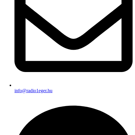
info@radio1eger.hu