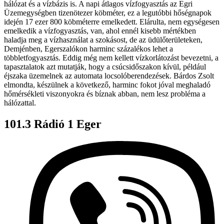
hálózat és a vízbázis is. A napi átlagos vízfogyasztás az Egri
Üzemegységben tizenötezer köbméter, ez a legutóbbi hőségnapok
idején 17 ezer 800 köbméterre emelkedett. Elárulta, nem egységesen
emelkedik a vízfogyasztás, van, ahol ennél kisebb mértékben
haladja meg a vízhasználat a szokásost, de az üdülőterületeken,
Demjénben, Egerszalókon harminc százalékos lehet a
többletfogyasztás. Eddig még nem kellett vízkorlátozást bevezetni, a
tapasztalatok azt mutatják, hogy a csúcsidőszakon kívül, például
éjszaka üzemelnek az automata locsolóberendezések. Bárdos Zsolt
elmondta, készülnek a következő, harminc fokot jóval meghaladó
hőmérsékleti viszonyokra és bíznak abban, nem lesz probléma a
hálózattal.
101.3 Rádió 1 Eger