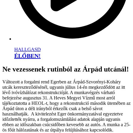
HALLGASD
ÉLŐBEN!
Ne vezessenek rutinból az Árpád utcánál!
Változott a forgalmi rend Egerben az Árpád-Szvorényi-Koháry
utcák kereszteződésénél, ugyanis július 14-én megkezdődött az itt
lévő ivóvízhálózat rekonstrukcióját. A munkavégzés várható
befejezése augusztus 31. A Heves Megyei Vízmű most arról
tájékoztatotta a HEOL-t, hogy a rekonstrukció második ütemében az
Árpád úton a déli irányból érkezők csak a belső sávot
használhatják. A kivitelezést Eger önkormányzatával egyeztetve
időzítették nyárra, a forgalomszámlálási adatok alapján ugyanis
ebben az időszakban csúcsidőben kevesebb az autós. A munka a 25-
ös főút hálózatának és az útpálya felújításához kapcsolódik.