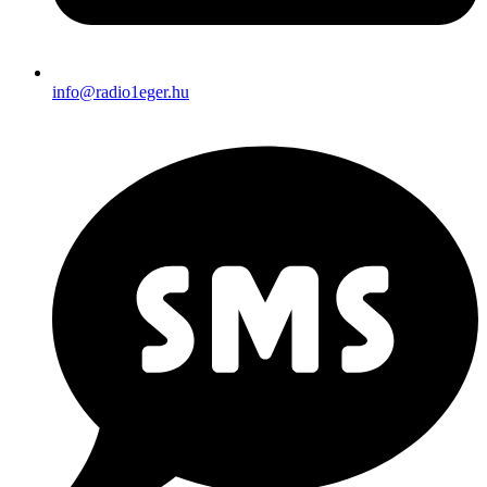
info@radio1eger.hu