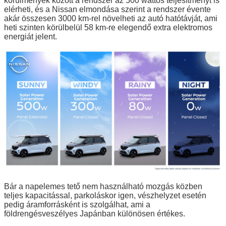
körülmények között a rendszer az 500 wattos teljesítményt is
elérheti, és a Nissan elmondása szerint a rendszer évente
akár összesen 3000 km-rel növelheti az autó hatótávját, ami
heti szinten körülbelül 58 km-re elegendő extra elektromos
energiát jelent.
Bár a napelemes tető nem használható mozgás közben
teljes kapacitással, parkoláskor igen, vészhelyzet esetén
pedig áramforrásként is szolgálhat, ami a
földrengésveszélyes Japánban különösen értékes.