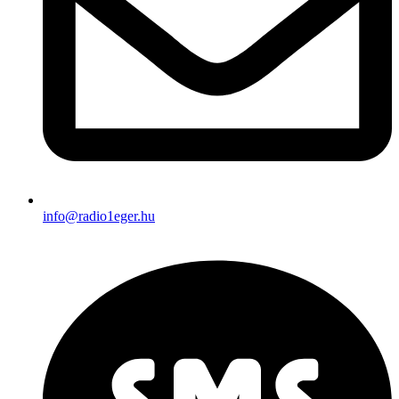
info@radio1eger.hu