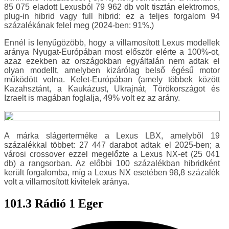
85 075 eladott Lexusból 79 962 db volt tisztán elektromos,
plug-in hibrid vagy full hibrid: ez a teljes forgalom 94
százalékának felel meg (2024-ben: 91%.)
Ennél is lenyűgözöbb, hogy a villamosított Lexus modellek
aránya Nyugat-Európában most először elérte a 100%-ot,
azaz ezekben az országokban egyáltalán nem adtak el
olyan modellt, amelyben kizárólag belső égésű motor
működött volna. Kelet-Európában (amely többek között
Kazahsztánt, a Kaukázust, Ukrajnát, Törökországot és
Izraelt is magában foglalja, 49% volt ez az arány.
A márka slágerterméke a Lexus LBX, amelyből 19
százalékkal többet: 27 447 darabot adtak el 2025-ben; a
városi crossover ezzel megelőzte a Lexus NX-et (25 041
db) a rangsorban. Az előbbi 100 százalékban hibridként
került forgalomba, míg a Lexus NX esetében 98,8 százalék
volt a villamosított kivitelek aránya.
101.3 Rádió 1 Eger