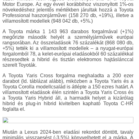
Motor Europe. Az egy évvel korábbihoz viszonyított 1%-os
növekedéshez jelentős mértékben járultak hozzá a Toyota
Professional haszonjárművei (158 270 db, +19%), illetve a
villamosított modellek (948 042 db, +5%.)
A Toyota márka 1 143 963 darabos forgalmával (+1%)
megőrizte második helyét a személyjárművek európai
rangsorában. Az összeladások 76 százalékát (868 080 db,
+5%) tették ki a villamosított modellek – a nyugat-európai
forgalomból 78, a kelet-európai eladásokból 60 százalékkal
részesedtek a hibrid és tisztán elektromos hajtáslánccal
szerelt Toyoták.
A Toyota Yaris Cross forgalma meghaladta a 200 ezer
darabot (ld. táblázat alább), miközben a Toyota Yaris és a
Toyota Corolla modellcsalád is átlépte a 150 ezres határt. A
villamosított eladások élén szintén a Toyota Yaris Cross és
a Toyota Yaris Hybrid áll, a harmadik helyet a kizárólag
hibrid és plug-in hibrid kivitelben kapható Toyota C-HR
foglalta el.
Miután a Lexus 2024-ben eladási rekordot döntött, tavaly
minimális visszaesést (-3,5%) könyvelhetett el a márka. A