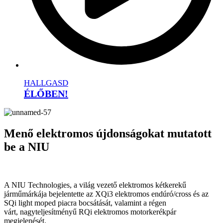
HALLGASD
ÉLŐBEN!
Menő elektromos újdonságokat mutatott
be a NIU
A NIU Technologies, a világ vezető elektromos kétkerekű
járműmárkája bejelentette az XQi3 elektromos endúró/cross és az
SQi light moped piacra bocsátását, valamint a régen
várt, nagyteljesítményű RQi elektromos motorkerékpár
megjelenését.