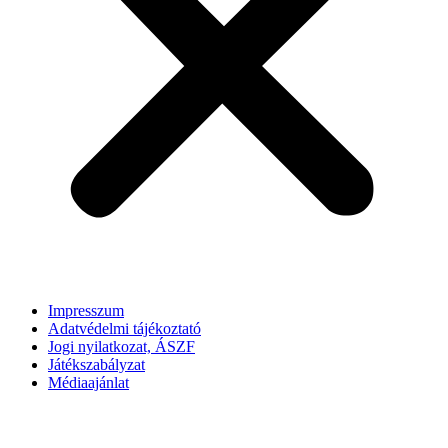
Impresszum
Adatvédelmi tájékoztató
Jogi nyilatkozat, ÁSZF
Játékszabályzat
Médiaajánlat