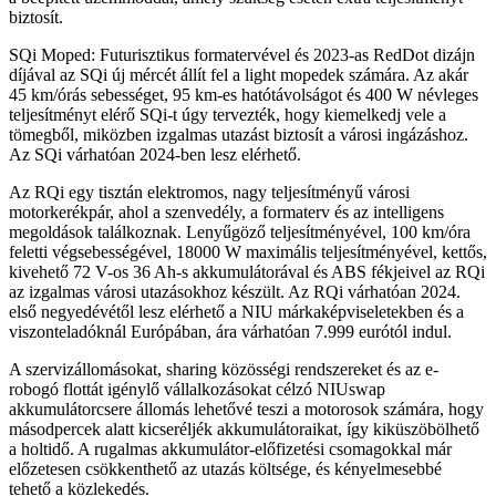
biztosít.
SQi Moped: Futurisztikus formatervével és 2023-as RedDot dizájn
díjával az SQi új mércét állít fel a light mopedek számára. Az akár
45 km/órás sebességet, 95 km-es hatótávolságot és 400 W névleges
teljesítményt elérő SQi-t úgy tervezték, hogy kiemelkedj vele a
tömegből, miközben izgalmas utazást biztosít a városi ingázáshoz.
Az SQi várhatóan 2024-ben lesz elérhető.
Az RQi egy tisztán elektromos, nagy teljesítményű városi
motorkerékpár, ahol a szenvedély, a formaterv és az intelligens
megoldások találkoznak. Lenyűgöző teljesítményével, 100 km/óra
feletti végsebességével, 18000 W maximális teljesítményével, kettős,
kivehető 72 V-os 36 Ah-s akkumulátorával és ABS fékjeivel az RQi
az izgalmas városi utazásokhoz készült. Az RQi várhatóan 2024.
első negyedévétől lesz elérhető a NIU márkaképviseletekben és a
viszonteladóknál Európában, ára várhatóan 7.999 eurótól indul.
A szervizállomásokat, sharing közösségi rendszereket és az e-
robogó flottát igénylő vállalkozásokat célzó NIUswap
akkumulátorcsere állomás lehetővé teszi a motorosok számára, hogy
másodpercek alatt kicseréljék akkumulátoraikat, így kiküszöbölhető
a holtidő. A rugalmas akkumulátor-előfizetési csomagokkal már
előzetesen csökkenthető az utazás költsége, és kényelmesebbé
tehető a közlekedés.