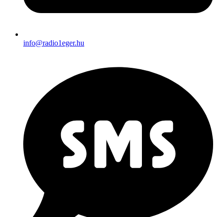
info@radio1eger.hu