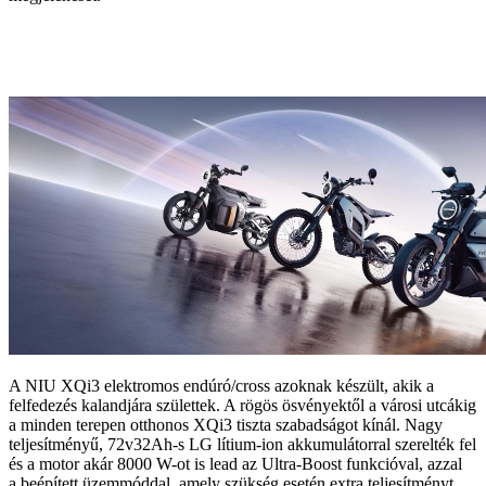
A NIU XQi3 elektromos endúró/cross azoknak készült, akik a
felfedezés kalandjára születtek. A rögös ösvényektől a városi utcákig
a minden terepen otthonos XQi3 tiszta szabadságot kínál. Nagy
teljesítményű, 72v32Ah-s LG lítium-ion akkumulátorral szerelték fel
és a motor akár 8000 W-ot is lead az Ultra-Boost funkcióval, azzal
a beépített üzemmóddal, amely szükség esetén extra teljesítményt