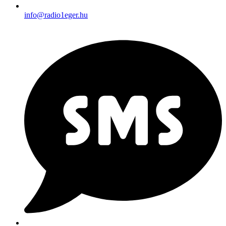
info@radio1eger.hu