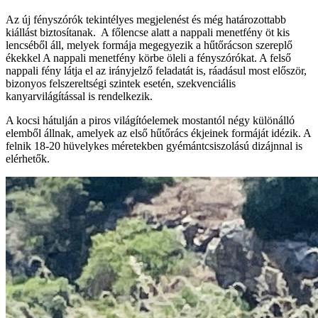
Az új fényszórók tekintélyes megjelenést és még határozottabb
kiállást biztosítanak. A főlencse alatt a nappali menetfény öt kis
lencséből áll, melyek formája megegyezik a hűtőrácson szereplő
ékekkel A nappali menetfény körbe öleli a fényszórókat. A felső
nappali fény látja el az irányjelző feladatát is, ráadásul most először,
bizonyos felszereltségi szintek esetén, szekvenciális
kanyarvilágítással is rendelkezik.
A kocsi hátulján a piros világítóelemek mostantól négy különálló
elemből állnak, amelyek az első hűtőrács ékjeinek formáját idézik. A
felnik 18-20 hüvelykes méretekben gyémántcsiszolású dizájnnal is
elérhetők.