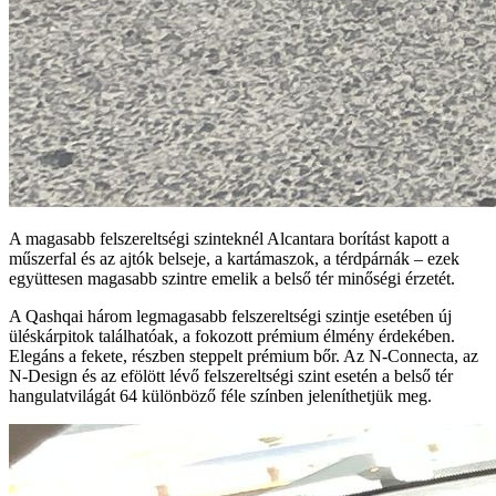
A magasabb felszereltségi szinteknél Alcantara borítást kapott a
műszerfal és az ajtók belseje, a kartámaszok, a térdpárnák – ezek
együttesen magasabb szintre emelik a belső tér minőségi érzetét.
A Qashqai három legmagasabb felszereltségi szintje esetében új
üléskárpitok találhatóak, a fokozott prémium élmény érdekében.
Elegáns a fekete, részben steppelt prémium bőr. Az N-Connecta, az
N-Design és az efölött lévő felszereltségi szint esetén a belső tér
hangulatvilágát 64 különböző féle színben jeleníthetjük meg.