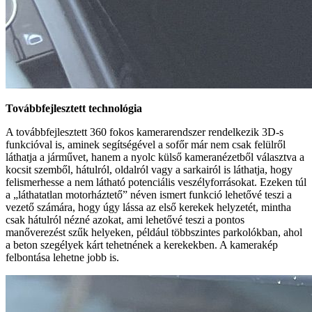
Továbbfejlesztett technológia
A továbbfejlesztett 360 fokos kamerarendszer rendelkezik 3D-s
funkcióval is, aminek segítségével a sofőr már nem csak felülről
láthatja a járművet, hanem a nyolc külső kameranézetből választva a
kocsit szemből, hátulról, oldalról vagy a sarkairól is láthatja, hogy
felismerhesse a nem látható potenciális veszélyforrásokat. Ezeken túl
a „láthatatlan motorháztető” néven ismert funkció lehetővé teszi a
vezető számára, hogy úgy lássa az első kerekek helyzetét, mintha
csak hátulról nézné azokat, ami lehetővé teszi a pontos
manőverezést szűk helyeken, például többszintes parkolókban, ahol
a beton szegélyek kárt tehetnének a kerekekben. A kamerakép
felbontása lehetne jobb is.