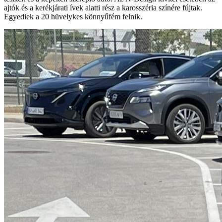
ajtók és a kerékjárati ívek alatti rész a karosszéria színére fújtak.
Egyediek a 20 hüvelykes könnyűfém felnik.