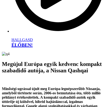
HALLGASD
ÉLŐBEN!
Megújul Európa egyik kedvenc kompakt
szabadidő autója, a Nissan Qashqai
Minőségi ugrással újult meg Európa legnépszerűbb Nissanja,
amelyből története során, 2006-os bemutatása óta, több millió
példányt értékesítettek. A kompakt szabadidő-autók egyik
úttörője új külsővel, hibrid hajtáslánccal, izgalmas
formavilággal, Google alapú szolgáltatásokkal és várhatóan