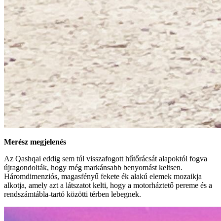
Merész megjelenés
Az Qashqai eddig sem túl visszafogott hűtőrácsát alapoktól fogva
újragondolták, hogy még markánsabb benyomást keltsen.
Háromdimenziós, magasfényű fekete ék alakú elemek mozaikja
alkotja, amely azt a látszatot kelti, hogy a motorháztető pereme és a
rendszámtábla-tartó közötti térben lebegnek.