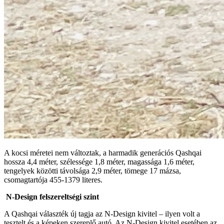
A kocsi méretei nem változtak, a harmadik generációs Qashqai
hossza 4,4 méter, szélessége 1,8 méter, magassága 1,6 méter,
tengelyek közötti távolsága 2,9 méter, tömege 17 mázsa,
csomagtartója 455-1379 literes.
N-Design felszereltségi szint
A Qashqai választék új tagja az N-Design kivitel – ilyen volt a
tesztelt és a képeken szereplő autó. Az N-Design kivitel esetében az