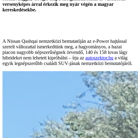
versenyképes árral érkezik meg nyár végén a magyar
kereskedésekbe.
A Nissan Qashqai nemzetközi bemutatóján az e-Power hajtással
szerelt változattal ismerkedtünk meg, a hagyományos, a hazai
piacon nagyobb népszerűségnek örvendő, 140 és 158 lovas lágy
hibrideket nem lehetett kipróbálni – írja az
autoszektor.hu
a világ
egyik legnépszerűbb családi SUV-jának nemzetközi bemutatójáról.