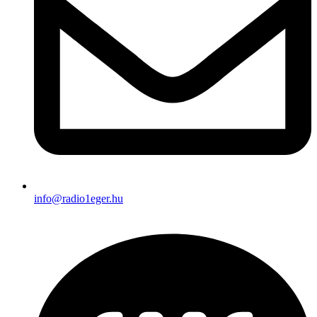
info@radio1eger.hu