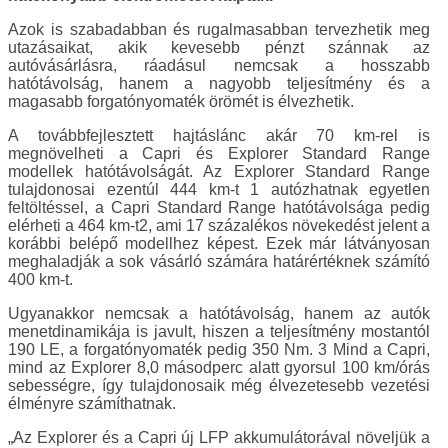
Azok is szabadabban és rugalmasabban tervezhetik meg
utazásaikat, akik kevesebb pénzt szánnak az
autóvásárlásra, ráadásul nemcsak a hosszabb
hatótávolság, hanem a nagyobb teljesítmény és a
magasabb forgatónyomaték örömét is élvezhetik.
A továbbfejlesztett hajtáslánc akár 70 km-rel is
megnövelheti a Capri és Explorer Standard Range
modellek hatótávolságát. Az Explorer Standard Range
tulajdonosai ezentúl 444 km-t 1 autózhatnak egyetlen
feltöltéssel, a Capri Standard Range hatótávolsága pedig
elérheti a 464 km-t2, ami 17 százalékos növekedést jelent a
korábbi belépő modellhez képest. Ezek már látványosan
meghaladják a sok vásárló számára határértéknek számító
400 km-t.
Ugyanakkor nemcsak a hatótávolság, hanem az autók
menetdinamikája is javult, hiszen a teljesítmény mostantól
190 LE, a forgatónyomaték pedig 350 Nm. 3 Mind a Capri,
mind az Explorer 8,0 másodperc alatt gyorsul 100 km/órás
sebességre, így tulajdonosaik még élvezetesebb vezetési
élményre számíthatnak.
„Az Explorer és a Capri új LFP akkumulátorával növeljük a