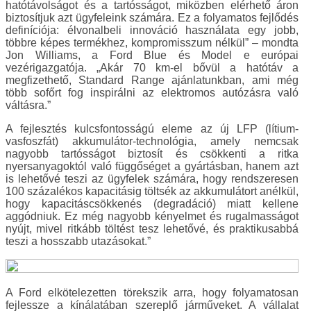
hatótávolságot és a tartósságot, miközben elérhető áron
biztosítjuk azt ügyfeleink számára. Ez a folyamatos fejlődés
definíciója: élvonalbeli innováció használata egy jobb,
többre képes termékhez, kompromisszum nélkül” – mondta
Jon Williams, a Ford Blue és Model e európai
vezérigazgatója. „Akár 70 km-el bővül a hatótáv a
megfizethető, Standard Range ajánlatunkban, ami még
több sofőrt fog inspirálni az elektromos autózásra való
váltásra.”
A fejlesztés kulcsfontosságú eleme az új LFP (lítium-
vasfoszfát) akkumulátor-technológia, amely nemcsak
nagyobb tartósságot biztosít és csökkenti a ritka
nyersanyagoktól való függőséget a gyártásban, hanem azt
is lehetővé teszi az ügyfelek számára, hogy rendszeresen
100 százalékos kapacitásig töltsék az akkumulátort anélkül,
hogy kapacitáscsökkenés (degradáció) miatt kellene
aggódniuk. Ez még nagyobb kényelmet és rugalmasságot
nyújt, mivel ritkább töltést tesz lehetővé, és praktikusabbá
teszi a hosszabb utazásokat.”
A Ford elkötelezetten törekszik arra, hogy folyamatosan
fejlessze a kínálatában szereplő járműveket. A vállalat