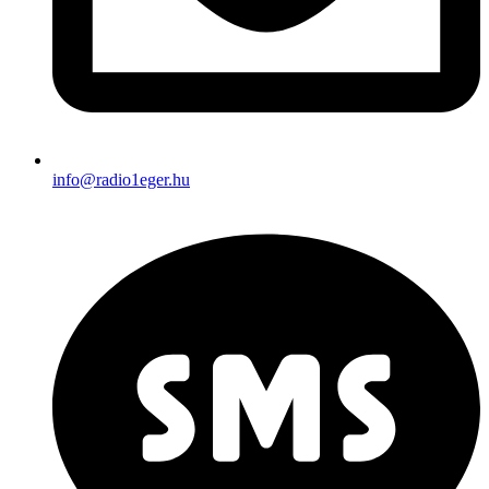
info@radio1eger.hu