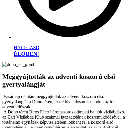
HALLGASD
ÉLŐBEN!
Meggyújtották az adventi koszorú első
gyertyalángját
Vasárnap délután meggyújtották az adventi koszorú első
gyertyalángját a Dobó téren, ezzel hivatalosan is elindult az idei
adventi időszak.
A Dobó téren Biros Péter háromszoros olimpiai bajnok vízilabdázó,
az Egri Vízilabda Klub szakmai igazgatójának közreműködésével, a
történelmi egyházak képviseletében lobbant fel a koszorú első
gyertyalángja. A gyertyagyújtáson jelen voltak az Egri Borbarát