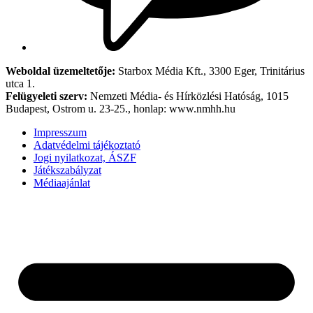
Weboldal üzemeltetője:
Starbox Média Kft., 3300 Eger, Trinitárius
utca 1.
Felügyeleti szerv:
Nemzeti Média- és Hírközlési Hatóság, 1015
Budapest, Ostrom u. 23-25., honlap: www.nmhh.hu
Impresszum
Adatvédelmi tájékoztató
Jogi nyilatkozat, ÁSZF
Játékszabályzat
Médiaajánlat