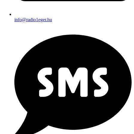
info@radio1eger.hu