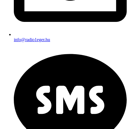
info@radio1eger.hu