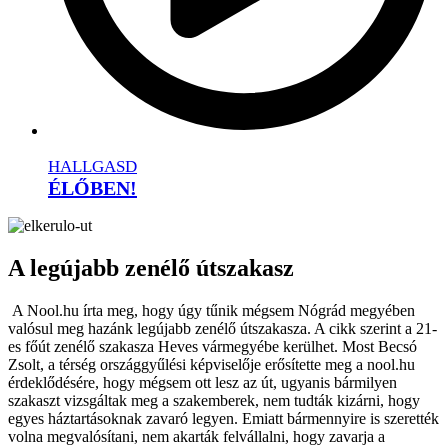
HALLGASD
ÉLŐBEN!
A legújabb zenélő útszakasz
A Nool.hu írta meg, hogy úgy tűnik mégsem Nógrád megyében
valósul meg hazánk legújabb zenélő útszakasza. A cikk szerint a 21-
es főút zenélő szakasza Heves vármegyébe kerülhet. Most Becsó
Zsolt, a térség országgyűlési képviselője erősítette meg a nool.hu
érdeklődésére, hogy mégsem ott lesz az út, ugyanis bármilyen
szakaszt vizsgáltak meg a szakemberek, nem tudták kizárni, hogy
egyes háztartásoknak zavaró legyen. Emiatt bármennyire is szerették
volna megvalósítani, nem akarták felvállalni, hogy zavarja a