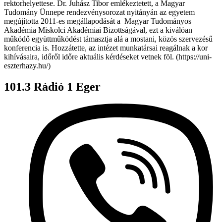
rektorhelyettese. Dr. Juhász Tibor emlékeztetett, a Magyar
Tudomány Ünnepe rendezvénysorozat nyitányán az egyetem
megújította 2011-es megállapodását a Magyar Tudományos
Akadémia Miskolci Akadémiai Bizottságával, ezt a kiválóan
működő együttműködést támasztja alá a mostani, közös szervezésű
konferencia is. Hozzátette, az intézet munkatársai reagálnak a kor
kihívásaira, időről időre aktuális kérdéseket vetnek föl. (https://uni-
eszterhazy.hu/)
101.3 Rádió 1 Eger