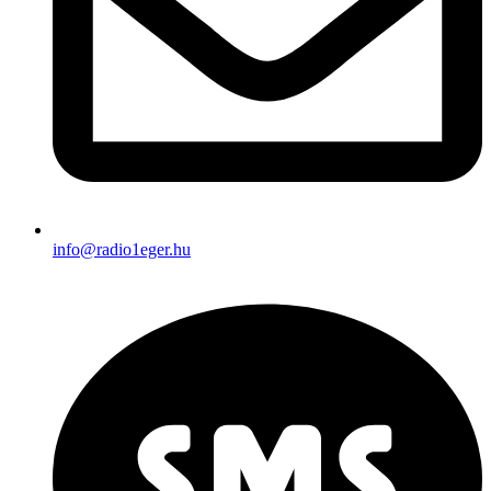
info@radio1eger.hu