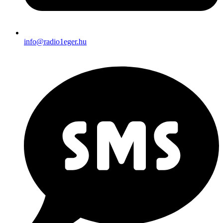
info@radio1eger.hu