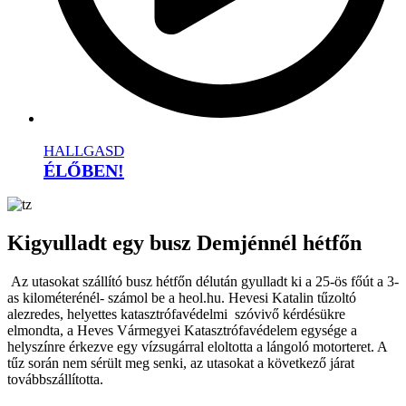
HALLGASD
ÉLŐBEN!
Kigyulladt egy busz Demjénnél hétfőn
Az utasokat szállító busz hétfőn délután gyulladt ki a 25-ös főút a 3-
as kilométerénél- számol be a heol.hu. Hevesi Katalin tűzoltó
alezredes, helyettes katasztrófavédelmi szóvivő kérdésükre
elmondta, a Heves Vármegyei Katasztrófavédelem egysége a
helyszínre érkezve egy vízsugárral eloltotta a lángoló motorteret. A
tűz során nem sérült meg senki, az utasokat a következő járat
továbbszállította.