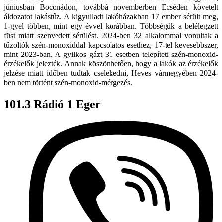
júniusban Boconádon, továbbá novemberben Ecséden követelt
áldozatot lakástűz. A kigyulladt lakóházakban 17 ember sérült meg,
1-gyel többen, mint egy évvel korábban. Többségük a belélegzett
füst miatt szenvedett sérülést. 2024-ben 32 alkalommal vonultak a
tűzoltók szén-monoxiddal kapcsolatos esethez, 17-tel kevesebbszer,
mint 2023-ban. A gyilkos gázt 31 esetben telepített szén-monoxid-
érzékelők jelezték. Annak köszönhetően, hogy a lakók az érzékelők
jelzése miatt időben tudtak cselekedni, Heves vármegyében 2024-
ben nem történt szén-monoxid-mérgezés.
101.3 Rádió 1 Eger