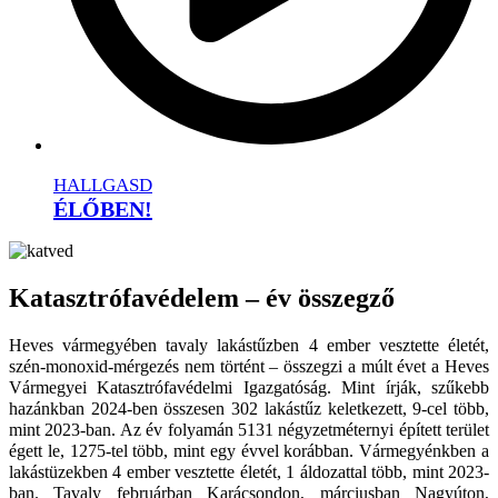
HALLGASD
ÉLŐBEN!
Katasztrófavédelem – év összegző
Heves vármegyében tavaly lakástűzben 4 ember vesztette életét,
szén-monoxid-mérgezés nem történt – összegzi a múlt évet a Heves
Vármegyei Katasztrófavédelmi Igazgatóság. Mint írják, szűkebb
hazánkban 2024-ben összesen 302 lakástűz keletkezett, 9-cel több,
mint 2023-ban. Az év folyamán 5131 négyzetméternyi épített terület
égett le, 1275-tel több, mint egy évvel korábban. Vármegyénkben a
lakástüzekben 4 ember vesztette életét, 1 áldozattal több, mint 2023-
ban. Tavaly februárban Karácsondon, márciusban Nagyúton,