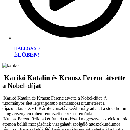
HALLGASD
ÉLŐBEN!
Karikó Katalin és Krausz Ferenc átvette
a Nobel-díjat
Karikó Katalin és Krausz Ferenc átvette a Nobel-díjat. A
tudományos élet legrangosabb nemzetközi kitüntetését a
díjazottaknak XVI. Károly Gusztáv svéd király adta át a stockholmi
hangversenyteremben rendezett díszes ceremónián.
Krausz Ferenc fizikus két francia tudóssal megosztva, az elektronok
atomon belüli mozgásának vizsgálatát szolgáló attoszekundumos
fényimpulzusokat előállító kísérleti módszereiért vehette át a fizikai