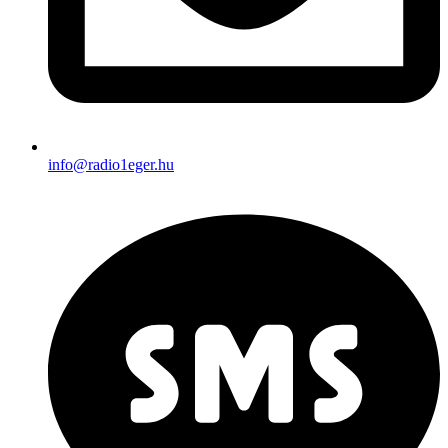
info@radio1eger.hu