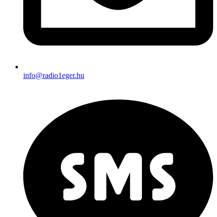
info@radio1eger.hu