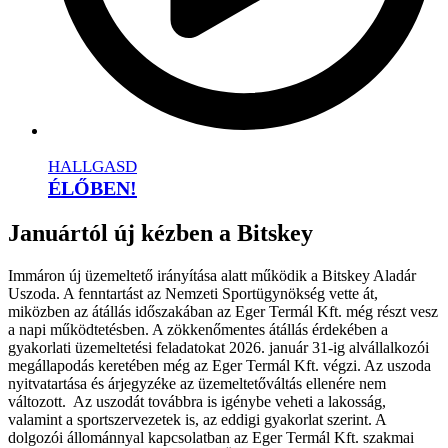
HALLGASD
ÉLŐBEN!
Januártól új kézben a Bitskey
Immáron új üzemeltető irányítása alatt működik a Bitskey Aladár
Uszoda. A fenntartást az Nemzeti Sportügynökség vette át,
miközben az átállás időszakában az Eger Termál Kft. még részt vesz
a napi működtetésben. A zökkenőmentes átállás érdekében a
gyakorlati üzemeltetési feladatokat 2026. január 31-ig alvállalkozói
megállapodás keretében még az Eger Termál Kft. végzi. Az uszoda
nyitvatartása és árjegyzéke az üzemeltetőváltás ellenére nem
változott. Az uszodát továbbra is igénybe veheti a lakosság,
valamint a sportszervezetek is, az eddigi gyakorlat szerint. A
dolgozói állománnyal kapcsolatban az Eger Termál Kft. szakmai