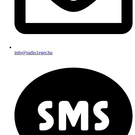
info@radio1eger.hu