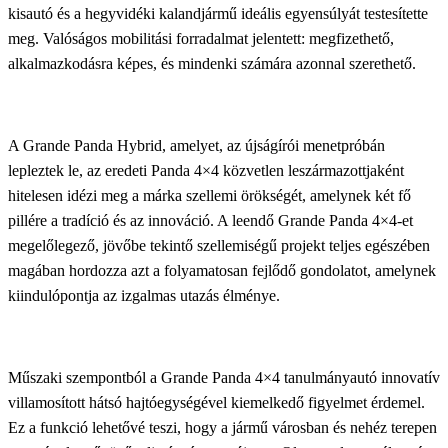
kisautó és a hegyvidéki kalandjármű ideális egyensúlyát testesítette
meg. Valóságos mobilitási forradalmat jelentett: megfizethető,
alkalmazkodásra képes, és mindenki számára azonnal szerethető.
A Grande Panda Hybrid, amelyet, az újságírói menetpróbán
lepleztek le, az eredeti Panda 4×4 közvetlen leszármazottjaként
hitelesen idézi meg a márka szellemi örökségét, amelynek két fő
pillére a tradíció és az innováció. A leendő Grande Panda 4×4-et
megelőlegező, jövőbe tekintő szellemiségű projekt teljes egészében
magában hordozza azt a folyamatosan fejlődő gondolatot, amelynek
kiindulópontja az izgalmas utazás élménye.
Műszaki szempontból a Grande Panda 4×4 tanulmányautó innovatív
villamosított hátsó hajtóegységével kiemelkedő figyelmet érdemel.
Ez a funkció lehetővé teszi, hogy a jármű városban és nehéz terepen