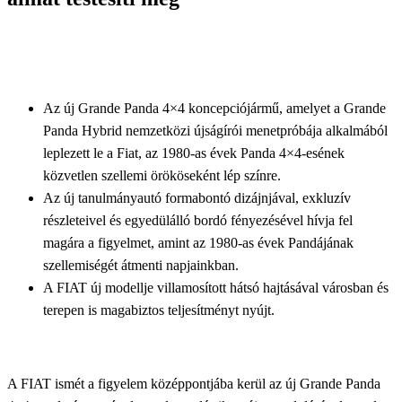
Az új Grande Panda 4×4 koncepciójármű, amelyet a Grande
Panda Hybrid nemzetközi újságírói menetpróbája alkalmából
leplezett le a Fiat, az 1980-as évek Panda 4×4-esének
közvetlen szellemi örököseként lép színre.
Az új tanulmányautó formabontó dizájnjával, exkluzív
részleteivel és egyedülálló bordó fényezésével hívja fel
magára a figyelmet, amint az 1980-as évek Pandájának
szellemiségét átmenti napjainkban.
A FIAT új modellje villamosított hátsó hajtásával városban és
terepen is magabiztos teljesítményt nyújt.
A FIAT ismét a figyelem középpontjába kerül az új Grande Panda