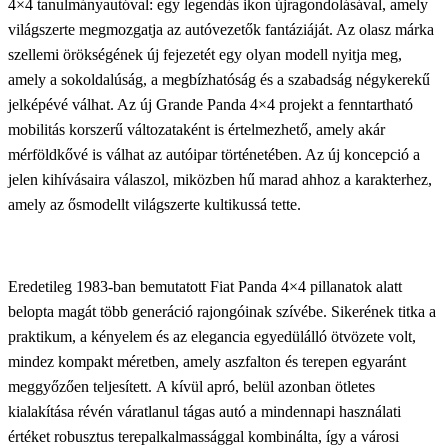
4×4 tanulmányautóval: egy legendás ikon újragondolásával, amely
világszerte megmozgatja az autóvezetők fantáziáját. Az olasz márka
szellemi örökségének új fejezetét egy olyan modell nyitja meg,
amely a sokoldalúság, a megbízhatóság és a szabadság négykerekű
jelképévé válhat. Az új Grande Panda 4×4 projekt a fenntartható
mobilitás korszerű változataként is értelmezhető, amely akár
mérföldkővé is válhat az autóipar történetében. Az új koncepció a
jelen kihívásaira válaszol, miközben hű marad ahhoz a karakterhez,
amely az ősmodellt világszerte kultikussá tette.
Eredetileg 1983-ban bemutatott Fiat Panda 4×4 pillanatok alatt
belopta magát több generáció rajongóinak szívébe. Sikerének titka a
praktikum, a kényelem és az elegancia egyedülálló ötvözete volt,
mindez kompakt méretben, amely aszfalton és terepen egyaránt
meggyőzően teljesített.
A kívül apró, belül azonban ötletes
kialakítása révén váratlanul tágas autó a mindennapi használati
értéket robusztus terepalkalmassággal kombinálta, így a városi