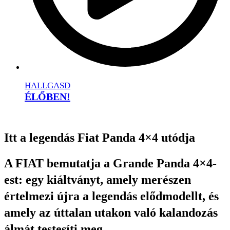
HALLGASD
ÉLŐBEN!
Itt a legendás Fiat Panda 4×4 utódja
A FIAT bemutatja a Grande Panda 4×4-
est: egy kiáltványt, amely merészen
értelmezi újra a legendás elődmodellt, és
amely az úttalan utakon való kalandozás
álmát testesíti meg