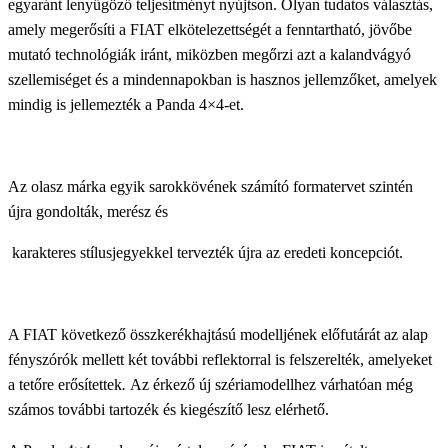
egyaránt lenyűgöző teljesítményt nyújtson. Olyan tudatos választás,
amely megerősíti a FIAT elkötelezettségét a fenntartható, jövőbe
mutató technológiák iránt, miközben megőrzi azt a kalandvágyó
szellemiséget és a mindennapokban is hasznos jellemzőket, amelyek
mindig is jellemezték a Panda 4×4-et.
Az olasz márka egyik sarokkövének számító formatervet szintén
újra gondolták, merész és
karakteres stílusjegyekkel tervezték újra az eredeti koncepciót.
A FIAT következő összkerékhajtású modelljének előfutárát az alap
fényszórók mellett két további reflektorral is felszerelték, amelyeket
a tetőre erősítettek
.
Az érkező új szériamodellhez várhatóan még
számos további tartozék és kiegészítő lesz elérhető.