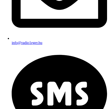
info@radio1eger.hu