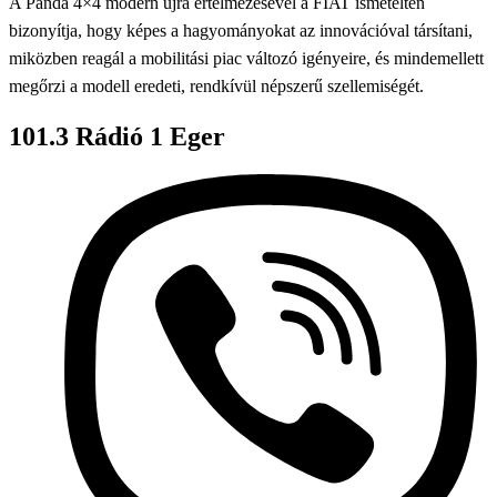
A Panda 4×4 modern újra értelmezésével a FIAT ismételten
bizonyítja, hogy képes a hagyományokat az innovációval társítani,
miközben reagál a mobilitási piac változó igényeire, és mindemellett
megőrzi a modell eredeti, rendkívül népszerű szellemiségét.
101.3 Rádió 1 Eger