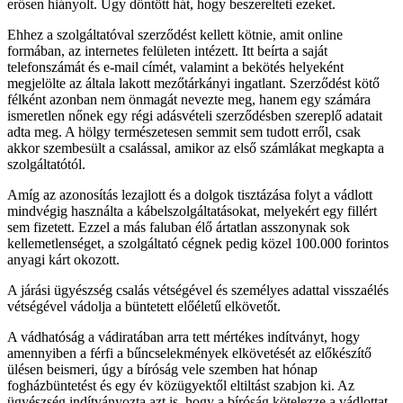
erősen hiányolt. Úgy döntött hát, hogy beszerelteti ezeket.
Ehhez a szolgáltatóval szerződést kellett kötnie, amit online
formában, az internetes felületen intézett. Itt beírta a saját
telefonszámát és e-mail címét, valamint a bekötés helyeként
megjelölte az általa lakott mezőtárkányi ingatlant. Szerződést kötő
félként azonban nem önmagát nevezte meg, hanem egy számára
ismeretlen nőnek egy régi adásvételi szerződésben szereplő adatait
adta meg. A hölgy természetesen semmit sem tudott erről, csak
akkor szembesült a csalással, amikor az első számlákat megkapta a
szolgáltatótól.
Amíg az azonosítás lezajlott és a dolgok tisztázása folyt a vádlott
mindvégig használta a kábelszolgáltatásokat, melyekért egy fillért
sem fizetett. Ezzel a más faluban élő ártatlan asszonynak sok
kellemetlenséget, a szolgáltató cégnek pedig közel 100.000 forintos
anyagi kárt okozott.
A járási ügyészség csalás vétségével és személyes adattal visszaélés
vétségével vádolja a büntetett előéletű elkövetőt.
A vádhatóság a vádiratában arra tett mértékes indítványt, hogy
amennyiben a férfi a bűncselekmények elkövetését az előkészítő
ülésen beismeri, úgy a bíróság vele szemben hat hónap
fogházbüntetést és egy év közügyektől eltiltást szabjon ki. Az
ügyészség indítványozta azt is, hogy a bíróság kötelezze a vádlottat