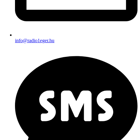
info@radio1eger.hu