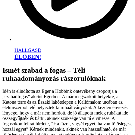
HALLGASD
ÉLŐBEN!
Ismét szabad a fogas – Téli
ruhaadományozás rászorulóknak
Idén is elindította az Eger a Hobbink öntevékeny csoportja a
„szabadfogas” akciót Egerben. A már megszokott helyekre, a
Katona térre és az Északi lakótelepen a Kallómalom utcában az
élelmiszerbolt elé helyeztek ki ruhaállványokat. A kezdeményezés
lényege, hogy a már nem hordott, de jó állapotú meleg ruhákat ide
összegyűjtsék és bárki, akinek szüksége van rá elvihesse. A
fogasokon felirat hirdeti:, “Ha fázol, vigyél egyet, ha van fölösleges,
hozzál egyet” Kérnek mindenkit, akinek van használható, de már
fölöslegessé vált kabátja, meleg pulóvere, kardigánja az támogassa