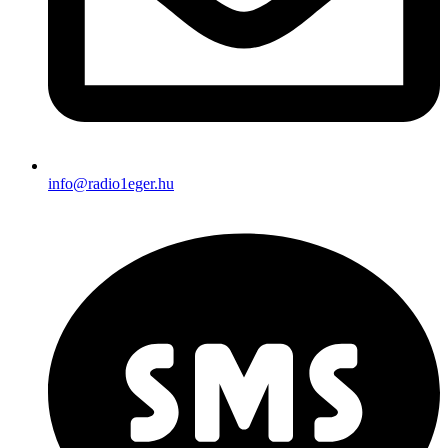
info@radio1eger.hu