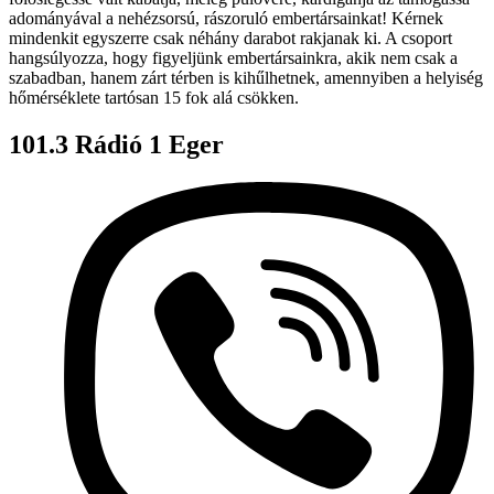
adományával a nehézsorsú, rászoruló embertársainkat! Kérnek
mindenkit egyszerre csak néhány darabot rakjanak ki. A csoport
hangsúlyozza, hogy figyeljünk embertársainkra, akik nem csak a
szabadban, hanem zárt térben is kihűlhetnek, amennyiben a helyiség
hőmérséklete tartósan 15 fok alá csökken.
101.3 Rádió 1 Eger