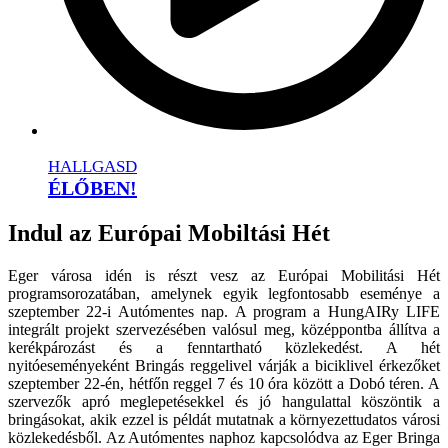
HALLGASD
ÉLŐBEN!
Indul az Európai Mobiltási Hét
Eger városa idén is részt vesz az
Európai Mobilitási Hét
programsorozatában, amelynek egyik legfontosabb eseménye a 
szeptember 22-i Autómentes nap
. A program a 
HungAIRy LIFE 
integrált projekt
 szervezésében valósul meg, középpontba állítva a 
kerékpározást és a fenntartható közlekedést. A hét 
nyitóeseményeként 
Bringás reggelivel
 várják a biciklivel érkezőket 
szeptember 22-én, hétfőn reggel 
7 és 10 óra között a Dobó téren
. A 
szervezők apró meglepetésekkel és jó hangulattal köszöntik a 
bringásokat, akik ezzel is példát mutatnak a környezettudatos városi 
közlekedésből. Az Autómentes naphoz kapcsolódva az 
Eger Bringa 