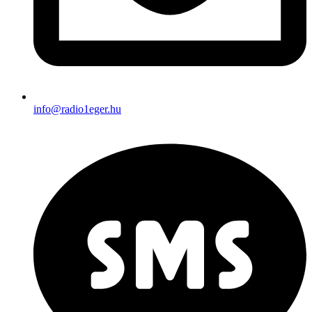
info@radio1eger.hu