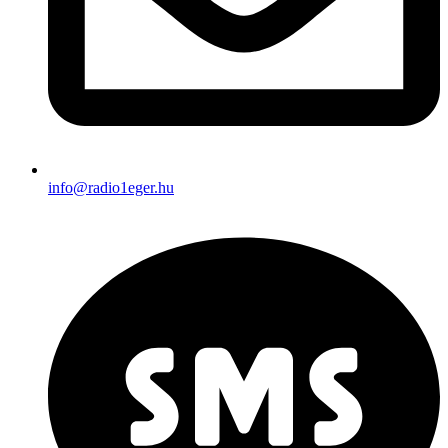
info@radio1eger.hu