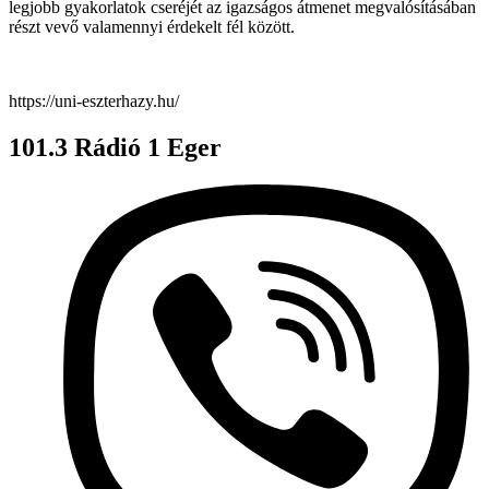
legjobb gyakorlatok cseréjét az igazságos átmenet megvalósításában
részt vevő valamennyi érdekelt fél között.
https://uni-eszterhazy.hu/
101.3 Rádió 1 Eger