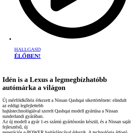
HALLGASD
ÉLŐBEN!
Idén is a Lexus a legmegbízhatóbb
autómárka a világon
Új mérföldkőhöz érkezett a Nissan Qashqai sikertörténete: elindult
az eddigi legfejlettebb
hajtástechnológiával szerelt Qashqai modell gyártása a Nissan
sunderlandi gyárában.
Az új modell a gyár 1-es számú gyártósorán készül, és a Nissan saját
fejlesztésű, új
generációs e-POWER hajtásláncával érkezik. A technológia átfogó