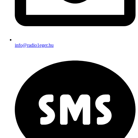
info@radio1eger.hu