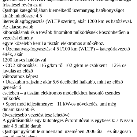
frissítései révén az új
Qashqai kategóriájában kiemelkedő üzemanyag-hatékonyságot
kínál: mindössze 4,5
literes átlagfogyasztás (WLTP szerint), akár 1200 km-es hatótávval.
Az alacsonyabb
kibocsátásnak és a tovább finomított működésnek köszönhetően a
vezetési élmény
egyre közelebb kerül a tisztán elektromos autókéhoz.
• Üzemanyag-fogyasztás: 4,5 l/100 km (WLTP) – kategóriavezető
érték, akár
1200 km-es hatótávval
• CO2-kibocsátás: 116 g/km-ről 102 g/km-re csökkent – 12%-os
javulás az előző
változathoz képest
• Utaskabin zajszint: akár 5,6 decibellel halkabb, mint az előző
generáció
esetében – a tisztán elektromos modellekhez hasonló csendes
működés
• Sport mód teljesítménye: +11 kW-os növekedés, ami még
dinamikusabb és
élvezetesebb vezetést tesz lehetővé
A gyártásindítás egy különleges évfordulóval is egybeesik: a Nissan
már 4,5 millió darab
Qashqait gyártott le sunderlandi üzemében 2006 óta – ez átlagosan
egy új autót jelent