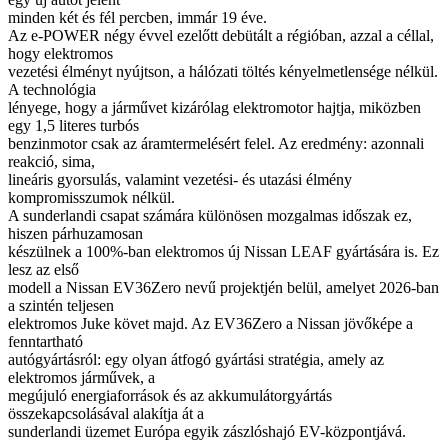
minden két és fél percben, immár 19 éve.
Az e-POWER négy évvel ezelőtt debütált a régióban, azzal a céllal,
hogy elektromos
vezetési élményt nyújtson, a hálózati töltés kényelmetlensége nélkül.
A technológia
lényege, hogy a járművet kizárólag elektromotor hajtja, miközben
egy 1,5 literes turbós
benzinmotor csak az áramtermelésért felel. Az eredmény: azonnali
reakció, sima,
lineáris gyorsulás, valamint vezetési- és utazási élmény
kompromisszumok nélkül.
A sunderlandi csapat számára különösen mozgalmas időszak ez,
hiszen párhuzamosan
készülnek a 100%-ban elektromos új Nissan LEAF gyártására is. Ez
lesz az első
modell a Nissan EV36Zero nevű projektjén belül, amelyet 2026-ban
a szintén teljesen
elektromos Juke követ majd. Az EV36Zero a Nissan jövőképe a
fenntartható
autógyártásról: egy olyan átfogó gyártási stratégia, amely az
elektromos járművek, a
megújuló energiaforrások és az akkumulátorgyártás
összekapcsolásával alakítja át a
sunderlandi üzemet Európa egyik zászlóshajó EV-központjává.