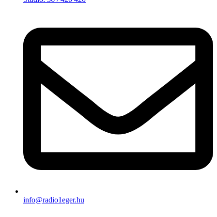
info@radio1eger.hu