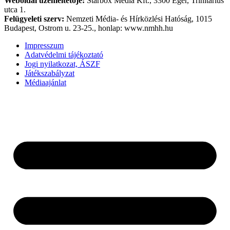
Weboldal üzemeltetője:
Starbox Média Kft., 3300 Eger, Trinitárius
utca 1.
Felügyeleti szerv:
Nemzeti Média- és Hírközlési Hatóság, 1015
Budapest, Ostrom u. 23-25., honlap: www.nmhh.hu
Impresszum
Adatvédelmi tájékoztató
Jogi nyilatkozat, ÁSZF
Játékszabályzat
Médiaajánlat