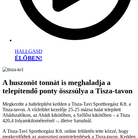
HALLGASD
ÉLŐBEN!
A huszonöt tonnát is meghaladja a
telepítendő ponty összsúlya a Tisza-tavon
Megkezdte a haltelepítést kedden a Tisza-Tavi Sporthorgász Kft. a
Tisza-tavon. A vízfelület kezelője 25-25 mázsa halat telepített
Abádszalókon, az Abádi kikötőben, a Szőlősi kikötőben – a Tisza
420,4 folyamkilométerénél –, illetve Sarudnál.
A Tisza-Tavi Sporthorgász Kft. online felületén tette közzé, hogy
megkezdődtek az augusztusi pontytelepítések a Tisza-tavon. Kedden