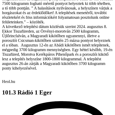
7500 kilogramm fogható méretű pontyot helyeztek ki több tételben,
a tó több pontján. ” A halasítások nyilvánosak, a helyszínen várjuk a
horgászokat és az érdeklődőket! A telepítések menetéről, további
részletekért és friss információkért folyamatosan posztolunk online
felületeinken.” – közölték.
A következő telepítési dátum közlésük szerint 2024. augusztus 8.
Ekkor Tiszafüreden, az Örvényi-morotván 2500 kilogramm,
Újlőrincfalván, a Magyaradi kikötőben ugyanennyi, illetve a
poroszlói Csicsman-kikötőben szintén 25 mázsa pontyot helyeznek
el a tóban. Augusztus 12-én az Abádi kikötőben ismét telepítenek,
mégpedig 3700 kilogramm mennyiségben. Egy héttel később, 19-én
Tiszafüred, Morotva Kerékpáros Pihenőpark és a poroszlói kikötő
lesz a telepítés helyszíne 1800-1800 kilogrammal. A telepítést
augusztus 26-án zárják a Magyaradi kikötőben 3700 kilogramm
ponty kihelyezésével.
Heol.hu
101.3 Rádió 1 Eger