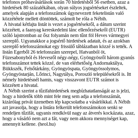
telefonos próbavásárlások során 70 hirdetésből 56 esetben, azaz a
hirdetések 80 százalékában, olyan súlyos jogsértéseket észleltek,
amelyek alapján a telefonszámok úgynevezett feketelistán való
közzététele mellett döntöttek, számolt be róla a Nébih.
A hivatal kétfajta listát is vezet a jogsértésekről, a dátum szerint
közzétett, a faanyag kereskedelmi lánc ellenőrzésekről (EUTR)
szóló lajstromban az ősz folyamán nem tűnt föl Heves vármegyei
szereplő. Ugyanakkor a jogsértő hirdetések adatait, és az azokban
szereplő telefonszámokat egy frissülő táblázatban közzé is tették. A
listán Egerből 26 telefonszám szerepel, Hatvanból öt,
Füzesabonyból és Hevesről négy-négy, Gyöngyösről három gyanús
telefonszámot tettek közzé, de van elérhetőség Andornaktálya,
Bükkszék, Felsőtárkány, Gyöngyöspata, Gyöngyössolymos,
Gyöngyöstarján, Lőrinci, Nagytálya, Poroszló településekről is. Itt
némely hirdetésnél hamis, vagy visszavont EUTR számot is
közzétett a hivatal.
A Nébih szerint a tűzifahirdetések megbízhatatlanságát az is jelzi,
hogy a hirdetők több mint fele meg sem adja a telefonszámát,
kizárólag privát üzenetben lép kapcsolatba a vásárlókkal. A Nébih
azt javasolja, hogy a listára felkerült telefonszámokon senki se
rendeljen tűzifát, ugyanis rendkívül nagy az átverés kockázata, azaz,
hogy a vásárló nem azt a fát, vagy nem akkora mennyiséget kap,
amennyit kellene. (heol.hu)