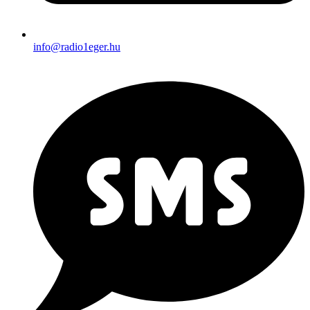
info@radio1eger.hu