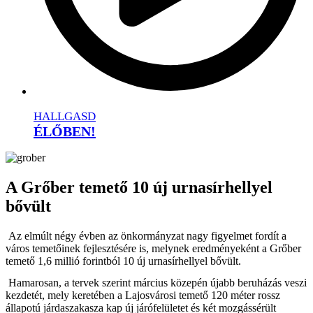
HALLGASD
ÉLŐBEN!
A Grőber temető 10 új urnasírhellyel
bővült
Az elmúlt négy évben az önkormányzat nagy figyelmet fordít a
város temetőinek fejlesztésére is, melynek eredményeként a Grőber
temető 1,6 millió forintból 10 új urnasírhellyel bővült.
Hamarosan, a tervek szerint március közepén újabb beruházás veszi
kezdetét, mely keretében a Lajosvárosi temető 120 méter rossz
állapotú járdaszakasza kap új járófelületet és két mozgássérült