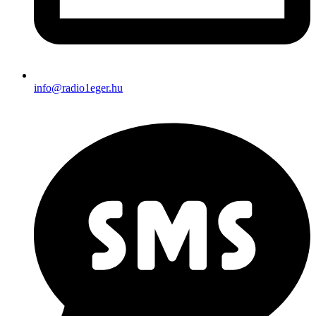
info@radio1eger.hu