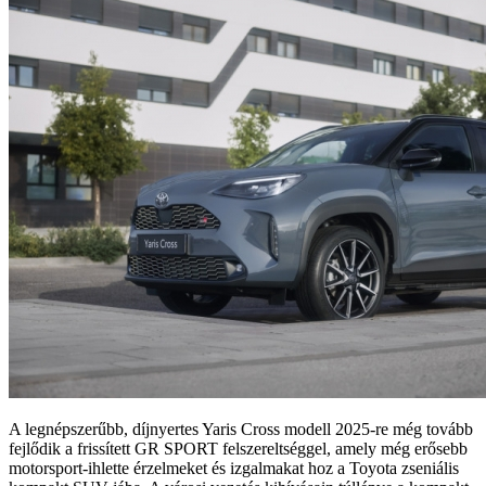
A legnépszerűbb, díjnyertes Yaris Cross modell 2025-re még tovább
fejlődik a frissített GR SPORT felszereltséggel, amely még erősebb
motorsport-ihlette érzelmeket és izgalmakat hoz a Toyota zseniális