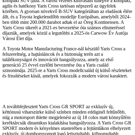
kompakt SUV-jába. A városi vezetés kihívásain túllépve a kompakt,
agilis és hatékony Yaris Cross tartósan népszerű az ügyfelek
körében. A gyorsan növekvő B-SUV kategóriában az eladások élére
állt, és a Toyota legkelendőbb modellje Európában, amelyből 2024-
ben több mint 200.000 darabot adtak el az Öreg Kontinensen. A
Yaris Cross sikerét a 2021-es bevezetése óta számos elismeréssel
díjazták, amelyek közül a legutóbbi a 2025-ös Carwow Év Autója
Városi Élet díja.
A Toyota Motor Manufacturing France-nál készülő Yaris Cross a
felszereltség, a hajtásláncok és a biztonság terén azt a
találékonyságot és innovációt hangsúlyozza, amely az első
generáció 25 évvel ezelőtti bevezetése óta a Yaris család
szinonimája. 2025-re a Yaris Cross modellcsalád új külső részleteket
és frissítéseket kínál, amelyek fokozzák a modern városi karaktert.
A továbbfejlesztett Yaris Cross GR SPORT az exkluzív új,
kéttónusú viharszürke külső színben minden eddiginél feltűnőbb,
míg a motorsport ihlette megjelenést az új 18 colos matt könnyűfém
keréktárcsák dinamikus kialakítása hangsúlyozza. A Yaris Cross GR
SPORT modern és kényelmes utasterében a fejtámlákon elhelyezett
exkluzív, új dombornyomott logó letisztultabb, kifinomultabb