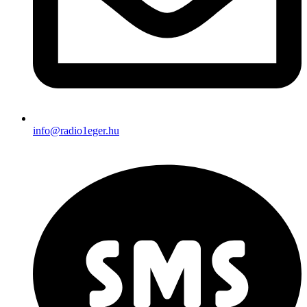
info@radio1eger.hu