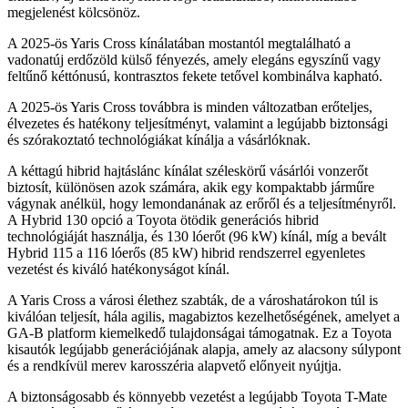
megjelenést kölcsönöz.
A 2025-ös Yaris Cross kínálatában mostantól megtalálható a
vadonatúj erdőzöld külső fényezés, amely elegáns egyszínű vagy
feltűnő kéttónusú, kontrasztos fekete tetővel kombinálva kapható.
A 2025-ös Yaris Cross továbbra is minden változatban erőteljes,
élvezetes és hatékony teljesítményt, valamint a legújabb biztonsági
és szórakoztató technológiákat kínálja a vásárlóknak.
A kéttagú hibrid hajtáslánc kínálat széleskörű vásárlói vonzerőt
biztosít, különösen azok számára, akik egy kompaktabb járműre
vágynak anélkül, hogy lemondanának az erőről és a teljesítményről.
A Hybrid 130 opció a Toyota ötödik generációs hibrid
technológiáját használja, és 130 lóerőt (96 kW) kínál, míg a bevált
Hybrid 115 a 116 lóerős (85 kW) hibrid rendszerrel egyenletes
vezetést és kiváló hatékonyságot kínál.
A Yaris Cross a városi élethez szabták, de a városhatárokon túl is
kiválóan teljesít, hála agilis, magabiztos kezelhetőségének, amelyet a
GA-B platform kiemelkedő tulajdonságai támogatnak. Ez a Toyota
kisautók legújabb generációjának alapja, amely az alacsony súlypont
és a rendkívül merev karosszéria alapvető előnyeit nyújtja.
A biztonságosabb és könnyebb vezetést a legújabb Toyota T-Mate