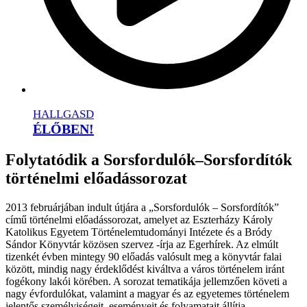
HALLGASD
ÉLŐBEN!
Folytatódik a Sorsfordulók–Sorsfordítók
történelmi előadássorozat
2013 februárjában indult útjára a „Sorsfordulók – Sorsfordítók”
című történelmi előadássorozat, amelyet az Eszterházy Károly
Katolikus Egyetem Történelemtudományi Intézete és a Bródy
Sándor Könyvtár közösen szervez -írja az Egerhírek. Az elmúlt
tizenkét évben mintegy 90 előadás valósult meg a könyvtár falai
között, mindig nagy érdeklődést kiváltva a város történelem iránt
fogékony lakói körében. A sorozat tematikája jellemzően követi a
nagy évfordulókat, valamint a magyar és az egyetemes történelem
jelentős személyiségeit, eseményeit és folyamatait állítja