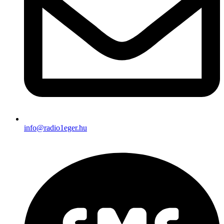
info@radio1eger.hu