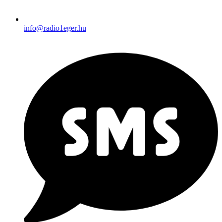
info@radio1eger.hu