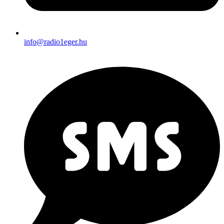
info@radio1eger.hu