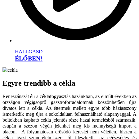
HALLGASD
ÉLŐBEN!
Egyre trendibb a cékla
Reneszánszát éli a céklafogyasztás hazánkban, az elmúlt években az
országon végigsöprő gasztroforradalomnak köszönhetően újra
divatos lett a cékla. Az éttermek mellett egyre több háziasszony
ismerkedik meg újra a sokoldalúan felhasználható alapanyaggal. A
boltokban kapható cékla jelentős része hazai termelésből származik,
csupán a szezon végén jelenhet meg kis mennyiségű import a
piacon. A folyamatosan erősödő kereslet nem véletlen, hiszen a
cékla igazi szuperélelmiszer: jól illeszkedik az egészséges és