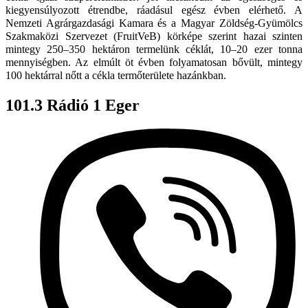
kiegyensúlyozott étrendbe, ráadásul egész évben elérhető. A
Nemzeti Agrárgazdasági Kamara és a Magyar Zöldség-Gyümölcs
Szakmaközi Szervezet (FruitVeB) körképe szerint hazai szinten
mintegy 250–350 hektáron termelünk céklát, 10–20 ezer tonna
mennyiségben. Az elmúlt öt évben folyamatosan bővült, mintegy
100 hektárral nőtt a cékla termőterülete hazánkban.
101.3 Rádió 1 Eger