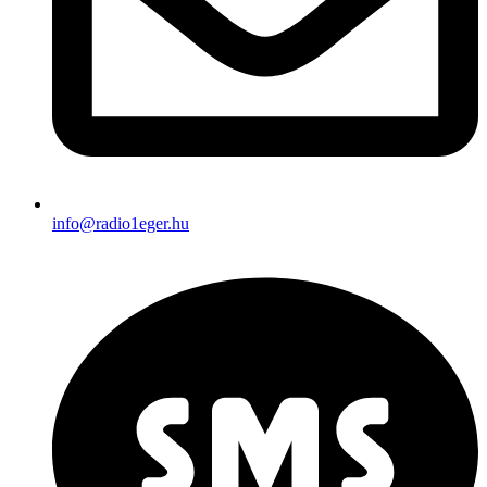
info@radio1eger.hu