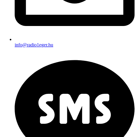
info@radio1eger.hu