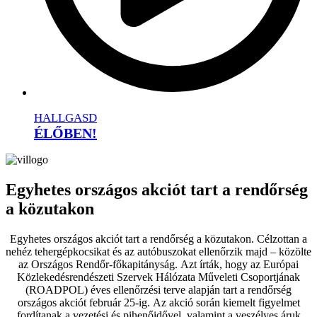
HALLGASD
ÉLŐBEN!
Egyhetes országos akciót tart a rendőrség
a közutakon
Egyhetes országos akciót tart a rendőrség a közutakon. Célzottan a
nehéz tehergépkocsikat és az autóbuszokat ellenőrzik majd – közölte
az Országos Rendőr-főkapitányság.
Azt írták, hogy az Európai
Közlekedésrendészeti Szervek Hálózata Műveleti Csoportjának
(ROADPOL) éves ellenőrzési terve alapján tart a rendőrség
országos akciót február 25-ig.
Az akció során kiemelt figyelmet
fordítanak a vezetési és pihenőidővel, valamint a veszélyes áruk