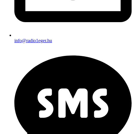
info@radio1eger.hu