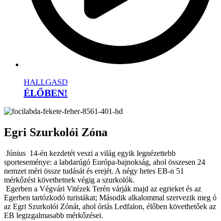
HALLGASD
ÉLŐBEN!
Egri Szurkolói Zóna
Június 14-én kezdetét veszi a világ egyik legnézettebb
sporteseménye: a labdarúgó Európa-bajnokság, ahol összesen 24
nemzet méri össze tudását és erejét. A négy hetes EB-n 51
mérkőzést követhetnek végig a szurkolók.
Egerben a Végvári Vitézek Terén várják majd az egrieket és az
Egerben tartózkodó turistákat; Második alkalommal szervezik meg ó
az Egri Szurkolói Zónát, ahol óriás Ledfalon, élőben követhetőek az
EB legizgalmasabb mérkőzései.