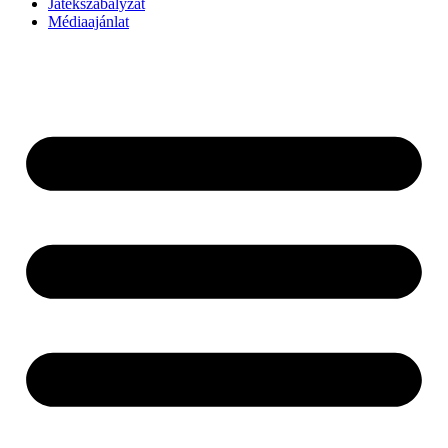
Játékszabályzat
Médiaajánlat