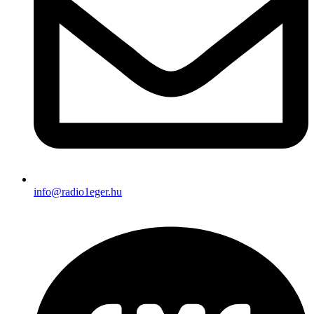
info@radio1eger.hu