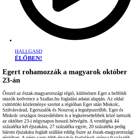
HALLGASD
ÉLŐBEN!
Egert rohamozzák a magyarok október
23-án
Ősszel az észak-magyarországi régió, különösen Eger a belföldi
utazók kedvence a Szallas.hu foglalási adatai alapján. Az oldal
csütörtöki közleménye szerint a régióban Eger után Miskolc,
Szilvásvárad, Egerszalók és Noszvaj a legnépszerűbb. Eger és
Miskolc országos összesítésben is a legkeresettebbek közé tartozik
az október 23-i négynapos hosszú hétvégén. A vendégek 44
százaléka két éjszakára, 27 százaléka egyre, 20 százaléka pedig
három éjszakára foglalt szállást eddig őszre az észak-magyarországi
régióban. A négy vagy több éjszakás foglalások aránya 9 százalék