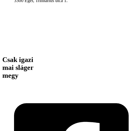
3300 Eger, Trinitárius utca 1.
Csak igazi
mai sláger
megy